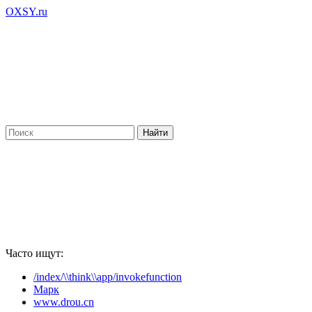
OXSY.ru
Часто ищут:
/index/\\think\\app/invokefunction
Марк
www.drou.cn