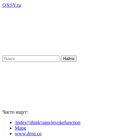
OXSY.ru
Часто ищут:
/index/\\think\\app/invokefunction
Марк
www.drou.cn