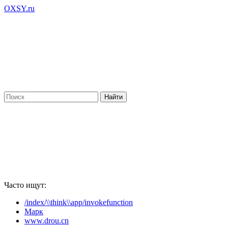
OXSY.ru
Часто ищут:
/index/\\think\\app/invokefunction
Марк
www.drou.cn