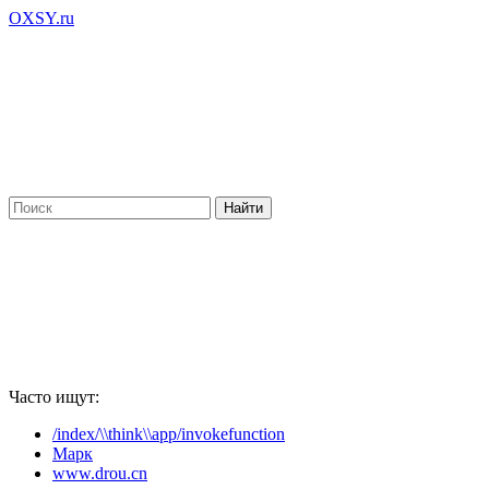
OXSY.ru
Часто ищут:
/index/\\think\\app/invokefunction
Марк
www.drou.cn