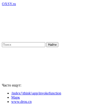
OXSY.ru
Часто ищут:
/index/\\think\\app/invokefunction
Марк
www.drou.cn