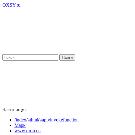
OXSY.ru
Часто ищут:
/index/\\think\\app/invokefunction
Марк
www.drou.cn