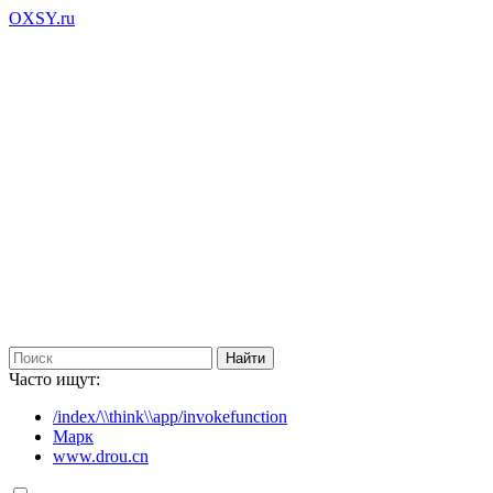
OXSY.ru
Часто ищут:
/index/\\think\\app/invokefunction
Марк
www.drou.cn