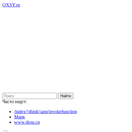
OXSY.ru
Часто ищут:
/index/\\think\\app/invokefunction
Марк
www.drou.cn