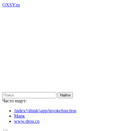
OXSY.ru
Часто ищут:
/index/\\think\\app/invokefunction
Марк
www.drou.cn