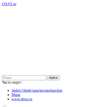
OXSY.ru
Часто ищут:
/index/\\think\\app/invokefunction
Марк
www.drou.cn