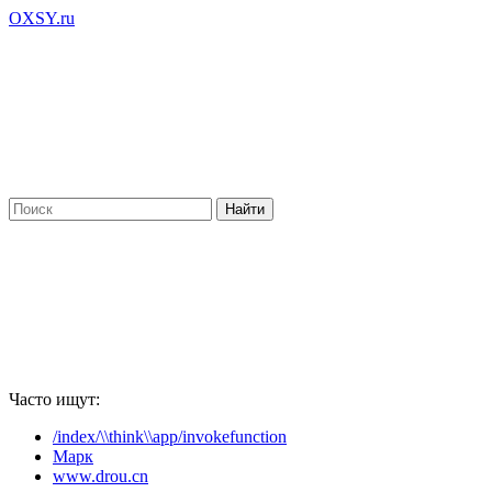
OXSY.ru
Часто ищут:
/index/\\think\\app/invokefunction
Марк
www.drou.cn