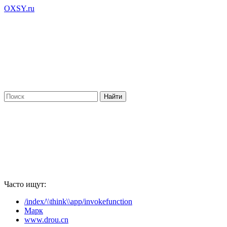
OXSY.ru
Часто ищут:
/index/\\think\\app/invokefunction
Марк
www.drou.cn