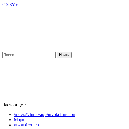
OXSY.ru
Часто ищут:
/index/\\think\\app/invokefunction
Марк
www.drou.cn