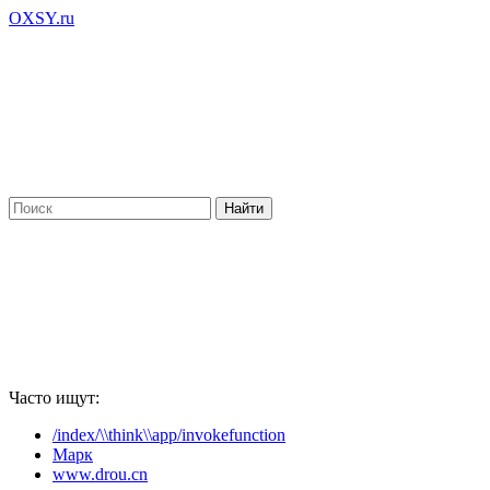
OXSY.ru
Часто ищут:
/index/\\think\\app/invokefunction
Марк
www.drou.cn