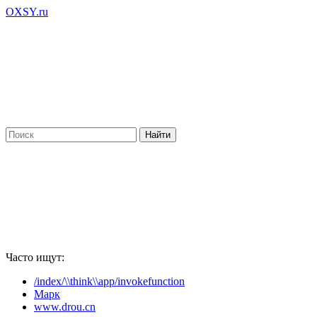
OXSY.ru
Часто ищут:
/index/\\think\\app/invokefunction
Марк
www.drou.cn