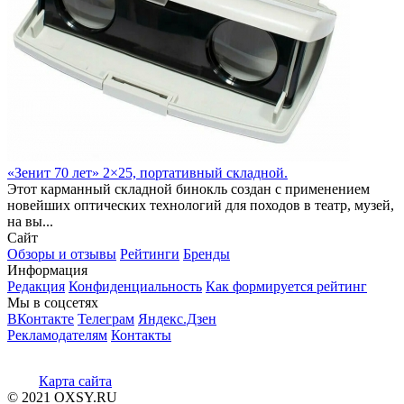
«Зенит 70 лет» 2×25, портативный складной.
Этот карманный складной бинокль создан с применением
новейших оптических технологий для походов в театр, музей,
на вы...
Сайт
Обзоры и отзывы
Рейтинги
Бренды
Информация
Редакция
Конфиденциальность
Как формируется рейтинг
Мы в соцсетях
ВКонтакте
Телеграм
Яндекс.Дзен
Рекламодателям
Контакты
Карта сайта
© 2021 OXSY.RU