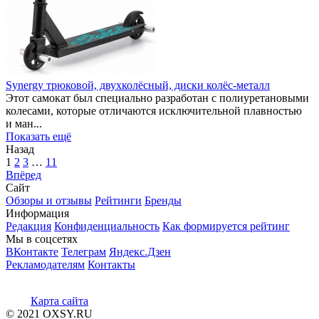
Synergy трюковой, двухколёсный, диски колёс-металл
Этот самокат был специально разработан с полиуретановыми
колесами, которые отличаются исключительной плавностью
и ман...
Показать ещё
Назад
1
2
3
…
11
Впёред
Сайт
Обзоры и отзывы
Рейтинги
Бренды
Информация
Редакция
Конфиденциальность
Как формируется рейтинг
Мы в соцсетях
ВКонтакте
Телеграм
Яндекс.Дзен
Рекламодателям
Контакты
Карта сайта
© 2021 OXSY.RU