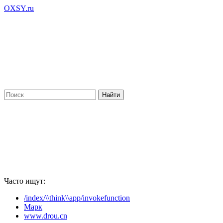
OXSY.ru
Часто ищут:
/index/\\think\\app/invokefunction
Марк
www.drou.cn