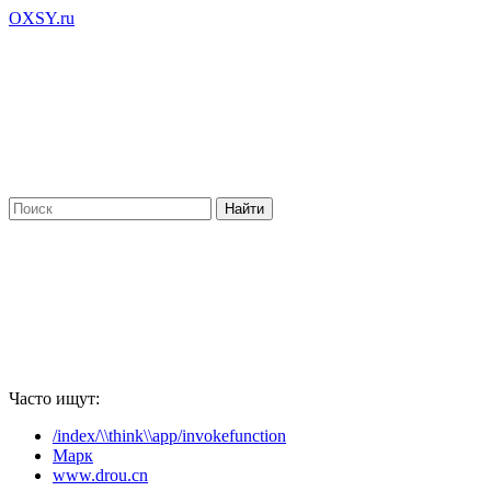
OXSY.ru
Часто ищут:
/index/\\think\\app/invokefunction
Марк
www.drou.cn