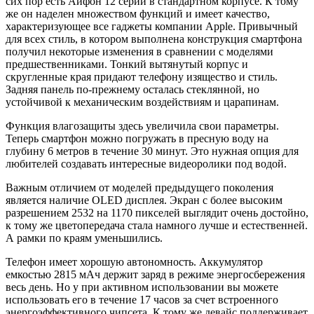
сих пор есть Айфон 12 серии в стандартном корпусе. К тому
же он наделен множеством функций и имеет качество,
характеризующее все гаджеты компании Apple. Привычный
для всех стиль, в котором выполнена конструкция смартфона
получил некоторые изменения в сравнении с моделями
предшественниками. Тонкий вытянутый корпус и
скругленные края придают телефону изящество и стиль.
Задняя панель по-прежнему осталась стеклянной, но
устойчивой к механическим воздействиям и царапинам.
Функция влагозащиты здесь увеличила свои параметры.
Теперь смартфон можно погружать в пресную воду на
глубину 6 метров в течение 30 минут. Это нужная опция для
любителей создавать интересные видеоролики под водой.
Важным отличием от моделей предыдущего поколения
является наличие OLED дисплея. Экран с более высоким
разрешением 2532 на 1170 пикселей выглядит очень достойно,
к тому же цветопередача стала намного лучше и естественней.
А рамки по краям уменьшились.
Телефон имеет хорошую автономность. Аккумулятор
емкостью 2815 мАч держит заряд в режиме энергосбережения
весь день. Но у при активном использовании вы можете
использовать его в течение 17 часов за счет встроенного
энергоэффективного чипсета. К тому же девайс поддерживает