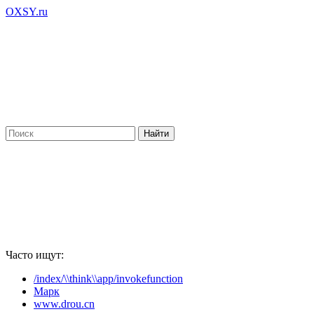
OXSY.ru
Часто ищут:
/index/\\think\\app/invokefunction
Марк
www.drou.cn