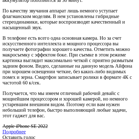
аккумулятор пополнится за 30 минут.
По качеству звучания аппарат лишь немного уступает
флагманским моделям. В нем установлены гибридные
стереодинамики, которые воспроизводят качественный и
насыщенный звук.
В телефоне есть всего одна основная камера. Но за счет
искусственного интеллекта и мощного процессора вы
получаете фотографии хорошего качества. Отметить можно
макросъемку с эффектом боке. При съемке в этом режиме
картинка выглядит максимально четкой с приятно размытым
задним фоном. Видео, сделанные на данную модель Айфона
при хорошем освещении четкие, без каких-либо видимых
помех и зерна. Смартфон записывает ролики в формате 4К с
частотой 60 к/сек.
Получается, что мы имеем отличный рабочий девайс с
мощнейшим процессором и хорошей камерой, но немного
устаревшим внешним видом. Поэтому если вам нужен
небольшой телефон, быстро выполняющий любые задачи,
этот гаджет для вас.
Apple iPhone SE 2022
Подробнее
Оставить голос