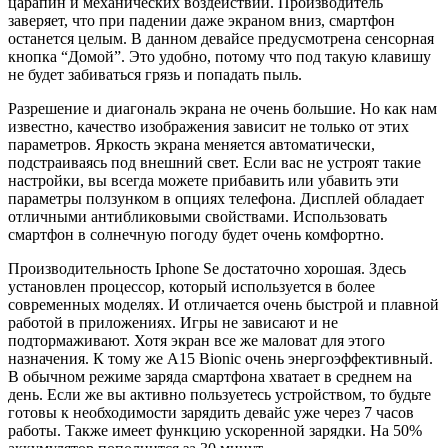
царапин и механических воздействий. Производитель
заверяет, что при падении даже экраном вниз, смартфон
останется целым. В данном девайсе предусмотрена сенсорная
кнопка “Домой”. Это удобно, потому что под такую клавишу
не будет забиваться грязь и попадать пыль.
Разрешение и диагональ экрана не очень большие. Но как нам
известно, качество изображения зависит не только от этих
параметров. Яркость экрана меняется автоматически,
подстраиваясь под внешний свет. Если вас не устроят такие
настройки, вы всегда можете прибавить или убавить эти
параметры ползунком в опциях телефона. Дисплей обладает
отличными антибликовыми свойствами. Использовать
смартфон в солнечную погоду будет очень комфортно.
Производительность Iphone Se достаточно хорошая. Здесь
установлен процессор, который используется в более
современных моделях. И отличается очень быстрой и плавной
работой в приложениях. Игры не зависают и не
подтормаживают. Хотя экран все же маловат для этого
назначения. К тому же A15 Bionic очень энергоэффективный.
В обычном режиме заряда смартфона хватает в среднем на
день. Если же вы активно пользуетесь устройством, то будьте
готовы к необходимости зарядить девайс уже через 7 часов
работы. Также имеет функцию ускоренной зарядки. На 50%