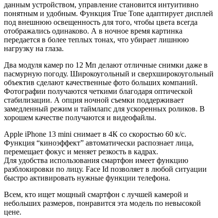
данным устройством, управление становится интуитивно
понятным и удобным. Функция True Tone адаптирует дисплей
под внешнюю освещенность для того, чтобы цвета всегда
отображались одинаково. А в ночное время картинка
передается в более теплых тонах, что убирает лишнюю
нагрузку на глаза.
Два модуля камер по 12 Мп делают отличные снимки даже в
пасмурную погоду. Широкоугольный и сверхширокоугольный
объектив сделают качественные фото больших компаний.
Фотографии получаются четкими благодаря оптической
стабилизации. А опция ночной съемки поддерживает
замедленный режим и таймлапс для ускоренных роликов. В
хорошем качестве получаются и видеофайлы.
Apple iPhone 13 mini снимает в 4К со скоростью 60 к/с.
Функция “киноэффект” автоматически распознает лица,
перемещает фокус и меняет резкость в кадрах.
Для удобства использования смартфон имеет функцию
разблокировки по лицу. Face Id позволяет в любой ситуации
быстро активировать нужные функции телефона.
Всем, кто ищет мощный смартфон с лучшей камерой и
небольших размеров, понравится эта модель по невысокой
цене.