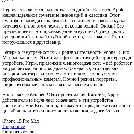
Первое, что хочется выделить – его дизайн. Кажется, Apple
нашла идеальное сочетание инноваций и классики. Этот
смартфон выглядит так, будто был выточен из одного куска
будущего, и при этом лежит в руке как родной. Экран? Без
преувеличения, это произведение искусства. Супер-яркий,
супер-четкий, с такой глубиной цветов, что кажется, будто ты
погружаешься в другой мир.
Теперь о “внутренностях”. Производительность iPhone 15 Pro
Max зашкаливает. Этот смартфон – настоящий спринтер среди
устройств. Игры, приложения, многозадачность – всё работает
на ура, без малейших задержек. Камера? О, это отдельная
история. Фотографии получаются такие, что не уступят
профессиональным камерам. Ночной режим, портреты,
широкоугольные снимки – всё на высшем уровне.
А как насчет батареи? Это просто магия. Кажется, Apple
действительно научилась закачивать в эти устройства
энергию самой Вселенной, потому что заряд держится стойко
целый день интенсивного использования, и даже больше.
iPhone 15 Pro Max
Подробнее
Оставить голос