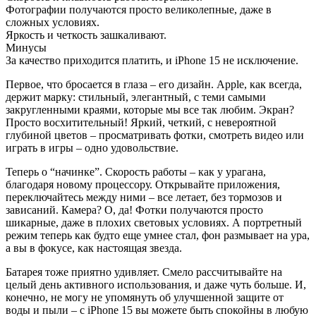
Фотографии получаются просто великолепные, даже в
сложных условиях.
Яркость и четкость зашкаливают.
Минусы
За качество приходится платить, и iPhone 15 не исключение.
Первое, что бросается в глаза – его дизайн. Apple, как всегда,
держит марку: стильный, элегантный, с теми самыми
закругленными краями, которые мы все так любим. Экран?
Просто восхитительный! Яркий, четкий, с невероятной
глубиной цветов – просматривать фотки, смотреть видео или
играть в игры – одно удовольствие.
Теперь о “начинке”. Скорость работы – как у урагана,
благодаря новому процессору. Открывайте приложения,
переключайтесь между ними – все летает, без тормозов и
зависаний. Камера? О, да! Фотки получаются просто
шикарные, даже в плохих световых условиях. А портретный
режим теперь как будто еще умнее стал, фон размывает на ура,
а вы в фокусе, как настоящая звезда.
Батарея тоже приятно удивляет. Смело рассчитывайте на
целый день активного использования, и даже чуть больше. И,
конечно, не могу не упомянуть об улучшенной защите от
воды и пыли – с iPhone 15 вы можете быть спокойны в любую