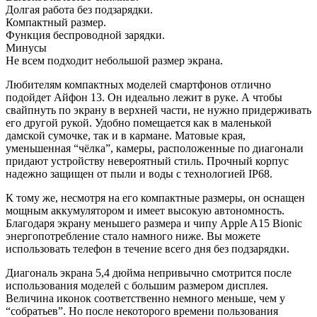
Долгая работа без подзарядки.
Компактный размер.
Функция беспроводной зарядки.
Минусы
Не всем подходит небольшой размер экрана.
Любителям компактных моделей смартфонов отлично
подойдет Айфон 13. Он идеально лежит в руке. А чтобы
свайпнуть по экрану в верхней части, не нужно придерживать
его другой рукой. Удобно помещается как в маленькой
дамской сумочке, так и в кармане. Матовые края,
уменьшенная “чёлка”, камеры, расположенные по диагонали
придают устройству невероятный стиль. Прочный корпус
надежно защищен от пыли и воды с технологией IP68.
К тому же, несмотря на его компактные размеры, он оснащен
мощным аккумулятором и имеет высокую автономность.
Благодаря экрану меньшего размера и чипу Apple A15 Bionic
энергопотребление стало намного ниже. Вы можете
использовать телефон в течение всего дня без подзарядки.
Диагональ экрана 5,4 дюйма непривычно смотрится после
использования моделей с большим размером дисплея.
Величина иконок соответственно немного меньше, чем у
“собратьев”. Но после некоторого времени пользования