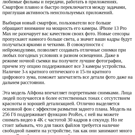
любимые фильмы и передачи, работать в приложениях.
Смартфон плавно и быстро переключается между задачами,
приглушая активность неиспользуемых приложений.
Выбирая новый смартфон, пользователи все больше
обращают внимание на мощность его камеры. iPhone 13 Pro
Max не разочарует вас качеством своих фото. Новые сенсоры
пропускают намного больше света, а значит ваши кадры будут
получаться яркими и четкими. В совокупности с
нейромодулями, позволяет создавать отличные снимки при
любых погодных условиях и разном освещении. Даже в
режиме ночной съемки вы получите лучшие фотографии,
причем эту опцию поддерживают все 3 камеры устройства.
Наличие 3-х кратного оптического и 15-ти кратного
цифрового зума, поможет запечатлеть все детали фото даже на
дальнем расстоянии.
Эта модель Айфона впечатляет портретными снимками. Лица
людей получаются в более естественных тонах с отсутствием
красноты и хорошей детализацией. Отлично выделяется
основной фон с эффектом размытия заднего плана. Модель на
256 Гб поддерживает функцию ProRes, с ней вы можете
снимать видео в 4K с частотой 30 кадров в секунду. Но не
стоит забывать, что для таких файлов требуется наличие
свободной памяти на устройстве, так как они занимают много