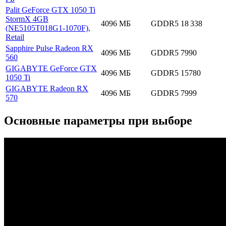
Palit GeForce GTX 1050 Ti
StormX 4GB
4096 МБ
GDDR5
18 338
(NE5105T018G1-1070F),
Retail
Sapphire Pulse Radeon RX
4096 МБ
GDDR5
7990
560
GIGABYTE GeForce GTX
4096 МБ
GDDR5
15780
1050 Ti
GIGABYTE Radeon RX
4096 МБ
GDDR5
7999
570
Основные параметры при выборе