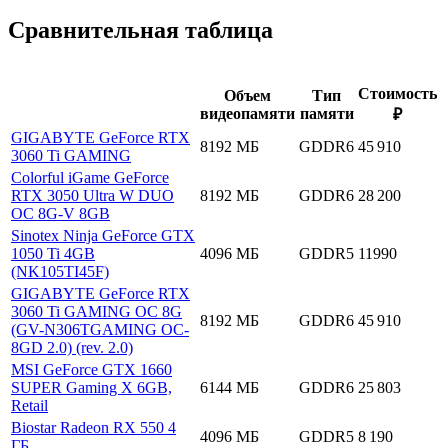
Сравнительная таблица
Стоимость
Объем
Тип
видеопамяти
памяти
₽
GIGABYTE GeForce RTX
8192 МБ
GDDR6
45 910
3060 Ti GAMING
Colorful iGame GeForce
RTX 3050 Ultra W DUO
8192 МБ
GDDR6
28 200
OC 8G-V 8GB
Sinotex Ninja GeForce GTX
1050 Ti 4GB
4096 МБ
GDDR5
11990
(NK105TI45F)
GIGABYTE GeForce RTX
3060 Ti GAMING OC 8G
8192 МБ
GDDR6
45 910
(GV-N306TGAMING OC-
8GD 2.0) (rev. 2.0)
MSI GeForce GTX 1660
SUPER Gaming X 6GB,
6144 МБ
GDDR6
25 803
Retail
Biostar Radeon RX 550 4
4096 МБ
GDDR5
8 190
ГБ