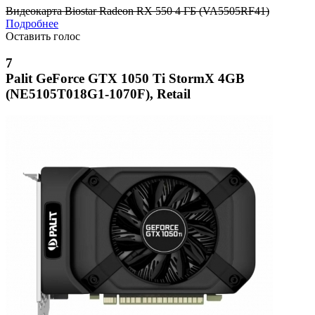
Видеокарта Biostar Radeon RX 550 4 ГБ (VA5505RF41)
Подробнее
Оставить голос
7
Palit GeForce GTX 1050 Ti StormX 4GB
(NE5105T018G1-1070F), Retail