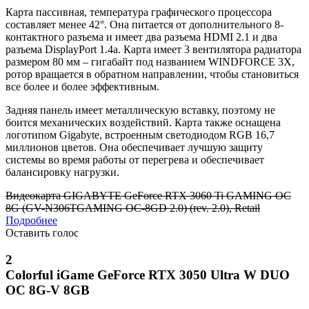
Карта пассивная, температура графического процессора
составляет менее 42°. Она питается от дополнительного 8-
контактного разъема и имеет два разъема HDMI 2.1 и два
разъема DisplayPort 1.4a. Карта имеет 3 вентилятора радиатора
размером 80 мм – гигабайт под названием WINDFORCE 3X,
ротор вращается в обратном направлении, чтобы становиться
все более и более эффективным.
Задняя панель имеет металлическую вставку, поэтому не
боится механических воздействий. Карта также оснащена
логотипом Gigabyte, встроенным светодиодом RGB 16,7
миллионов цветов. Она обеспечивает лучшую защиту
системы во время работы от перегрева и обеспечивает
балансировку нагрузки.
Видеокарта GIGABYTE GeForce RTX 3060 Ti GAMING OC
8G (GV-N306TGAMING OC-8GD 2.0) (rev. 2.0), Retail
Подробнее
Оставить голос
2
Colorful iGame GeForce RTX 3050 Ultra W DUO
OC 8G-V 8GB