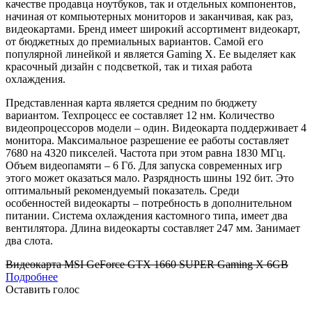
качестве продавца ноутбуков, так и отдельных компонентов,
начиная от компьютерных мониторов и заканчивая, как раз,
видеокартами. Бренд имеет широкий ассортимент видеокарт,
от бюджетных до премиальных вариантов. Самой его
популярной линейкой и является Gaming X. Ее выделяет как
красочный дизайн с подсветкой, так и тихая работа
охлаждения.
Представленная карта является средним по бюджету
вариантом. Техпроцесс ее составляет 12 нм. Количество
видеопроцессоров модели – один. Видеокарта поддерживает 4
монитора. Максимальное разрешение ее работы составляет
7680 на 4320 пикселей. Частота при этом равна 1830 МГц.
Объем видеопамяти – 6 Гб. Для запуска современных игр
этого может оказаться мало. Разрядность шины 192 бит. Это
оптимальный рекомендуемый показатель. Среди
особенностей видеокарты – потребность в дополнительном
питании. Система охлаждения кастомного типа, имеет два
вентилятора. Длина видеокарты составляет 247 мм. Занимает
два слота.
Видеокарта MSI GeForce GTX 1660 SUPER Gaming X 6GB
Подробнее
Оставить голос