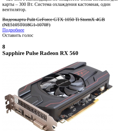
карты – 300 Вт. Система охлаждения кастомная, один
вентилятор.
Видеокарта Palit GeForce GTX 1050 Ti StormX 4GB
(NE5105T018G1-1070F)
Подробнее
Оставить голос
8
Sapphire Pulse Radeon RX 560