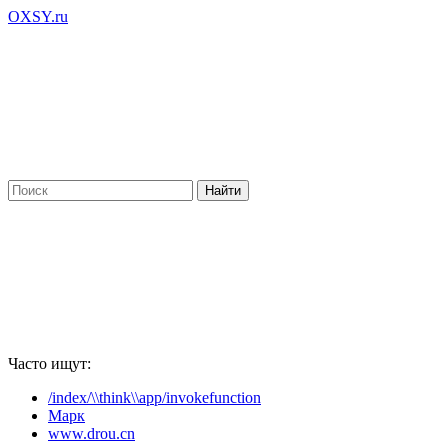
OXSY.ru
Часто ищут:
/index/\\think\\app/invokefunction
Марк
www.drou.cn