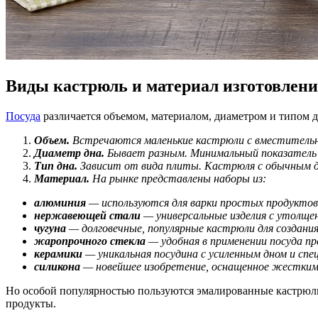
Виды кастрюль и материал изготовлен
Посуда
различается объемом, материалом, диаметром и типом д
Объем.
Встречаются маленькие кастрюли с вместительно
Диаметр дна.
Бывает разным. Минимальный показатель 
Тип дна.
Зависит от вида плиты. Кастрюля с обычным дно
Материал.
На рынке представлены наборы из:
алюминия
— используются для варки простых продукто
нержавеющей стали
— универсальные изделия с утолще
чугуна
— долговечные, популярные кастрюли для создания
жаропрочного стекла
— удобная в применении посуда пре
керамики
— уникальная посудина с усиленным дном и спе
силикона
— новейшее изобретение, оснащенное жестким 
Но особой популярностью пользуются эмалированные кастрюли.
продукты.