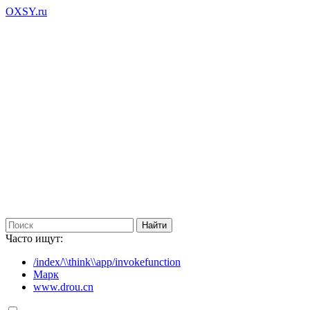
OXSY.ru
Часто ищут:
/index/\\think\\app/invokefunction
Марк
www.drou.cn