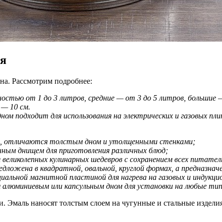
ия
на. Рассмотрим подробнее:
стью от 1 до 3 литров, средние — от 3 до 5 литров, большие 
— 10 см.
м подходит для использования на электрических и газовых пли
в, отличаются толстым дном и утолщенными стенками;
нным днищем для приготовления различных блюд;
 великолепных кулинарных шедевров с сохранением всех питате
дложена в квадратной, овальной, круглой формах, а предназначе
циальной магнитной пластиной для нагрева на газовых и индукци
алюминиевым или капсульным дном для установки на любые ти
 Эмаль наносят толстым слоем на чугунные и стальные изделия