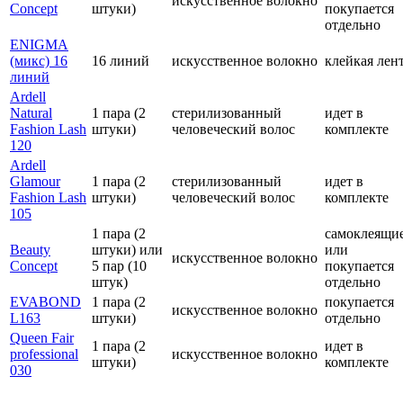
искусственное волокно
Concept
штуки)
покупается
отдельно
ENIGMA
(микс) 16
16 линий
искусственное волокно
клейкая лен
линий
Ardell
Natural
1 пара (2
стерилизованный
идет в
Fashion Lash
штуки)
человеческий волос
комплекте
120
Ardell
Glamour
1 пара (2
стерилизованный
идет в
Fashion Lash
штуки)
человеческий волос
комплекте
105
1 пара (2
самоклеящи
Beauty
штуки) или
или
искусственное волокно
Concept
5 пар (10
покупается
штук)
отдельно
EVABOND
1 пара (2
покупается
искусственное волокно
L163
штуки)
отдельно
Queen Fair
1 пара (2
идет в
professional
искусственное волокно
штуки)
комплекте
030