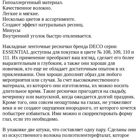
Гипоаллергенный материал.
Качественное волокно.
Легкие и мягкие.
Несколько цветов в ассортименте.
Создают эффект натуральных ресниц.
Минусы
Внутренний уголок быстро отклеивается.
Накладные ленточные реснички бренда DECO серии
ESSENTIAL доступны для покупки в цвете № 108, 109, 110 и
111. Их применение преобразит ваш взгляд, сделает его более
выразительным и глубоким, а также они хороши для
новичков, кто еще не обладает достаточным опытом в их
приклеивании. Они хорошо дополнят образ для любого
мероприятия или случая. За счет высококачественного
материала, из которого они изготовлены, их можно носить
длительное время. Такие реснички пригодятся на свадьбу,
вечеринку или выпускной, когда ожидается долгий праздник.
Кроме того, они совсем неощутимы на глазах, не утяжеляют
веки и не создают ощущения инородного, от которого хочется
побыстрее избавиться. Ими можно и скорректировать форму
глаз, если это необходимо.
В упаковке две штуки, что составляет одну пару. Сделаны они
из искусственного волокна полиэтилентерефталат, которое