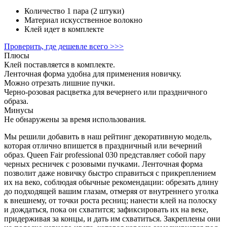
Количество
1 пара (2 штуки)
Материал
искусственное волокно
Клей
идет в комплекте
Проверить, где дешевле всего >>>
Плюсы
Клей поставляется в комплекте.
Ленточная форма удобна для применения новичку.
Можно отрезать лишние пучки.
Черно-розовая расцветка для вечернего или праздничного
образа.
Минусы
Не обнаружены за время использования.
Мы решили добавить в наш рейтинг декоративную модель,
которая отлично впишется в праздничный или вечерний
образ. Queen Fair professional 030 представляет собой пару
черных ресничек с розовыми пучками. Ленточная форма
позволит даже новичку быстро справиться с прикреплением
их на веко, соблюдая обычные рекомендации: обрезать длину
до подходящей вашим глазам, отмеряя от внутреннего уголка
к внешнему, от точки роста ресниц; нанести клей на полоску
и дождаться, пока он схватится; зафиксировать их на веке,
придерживая за концы, и дать им схватиться. Закреплены они