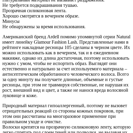
Не требуется подкрашивания тушью.
Прозрачная силиконовая лента.
Хорошо смотрятся в вечернем образе.
Минусы
Не обнаружены за время использования.
Американский бренд Ardell помимо упомянутой серии Natural
имеет линейку Glamour Fashion Lash. Представленные нами в
рейтинге накладные ресницы 105 сделаны в черном цвете. Их
можно использовать как в вечернем, так и в ежедневном
макияже, однако их длина достаточная, поэтому использовать
нужно с умом, чтобы не испортить образ. Выглядят они
естественно и натурально за счет используемого материала –
антисептическим обработанного человеческого волоса. Всего
за одну минуту вы получаете длинные, объемные и густые
ресницы, при этом не травмируя собственные, не нарушая их
рост, внешний вид и цвет, а также не нанося вреда волосяной
луковице и коже.
Природный материал гипоаллергенный, поэтому не вызовет
отрицательных реакций со стороны кожных покровов, при
этом они рассчитаны на многоразовое применение при
правильном уходе и очистке.
Волоски крепятся на прозрачную силиконовую ленту, которую
легко спрятать под слоем теней или подводки, не выдавая их