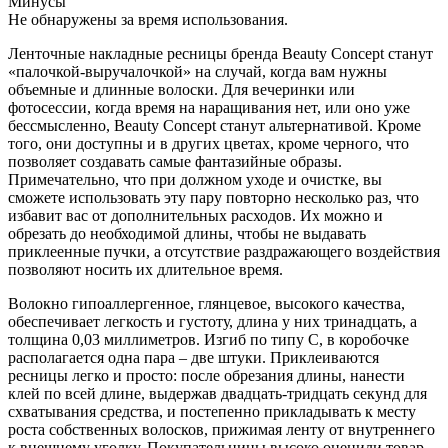
Минусы
Не обнаружены за время использования.
Ленточные накладные ресницы бренда Beauty Concept станут
«палочкой-выручалочкой» на случай, когда вам нужны
объемные и длинные волоски. Для вечеринки или
фотосессии, когда время на наращивания нет, или оно уже
бессмысленно, Beauty Concept станут альтернативой. Кроме
того, они доступны и в других цветах, кроме черного, что
позволяет создавать самые фантазийные образы.
Примечательно, что при должном уходе и очистке, вы
сможете использовать эту пару повторно несколько раз, что
избавит вас от дополнительных расходов. Их можно и
обрезать до необходимой длины, чтобы не выдавать
приклеенные пучки, а отсутствие раздражающего воздействия
позволяют носить их длительное время.
Волокно гипоаллергенное, глянцевое, высокого качества,
обеспечивает легкость и густоту, длина у них тринадцать, а
толщина 0,03 миллиметров. Изгиб по типу С, в коробочке
располагается одна пара – две штуки. Приклеиваются
ресницы легко и просто: после обрезания длины, нанести
клей по всей длине, выдержав двадцать-тридцать секунд для
схватывания средства, и постепенно прикладывать к месту
роста собственных волосков, прижимая ленту от внутреннего
к внешнему уголку. Покупательницы высоко оценили товар,