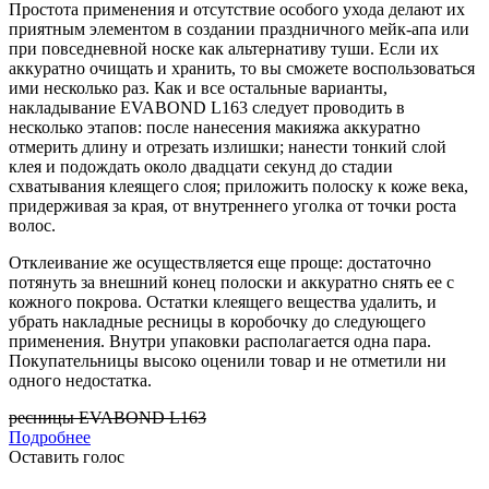
Простота применения и отсутствие особого ухода делают их
приятным элементом в создании праздничного мейк-апа или
при повседневной носке как альтернативу туши. Если их
аккуратно очищать и хранить, то вы сможете воспользоваться
ими несколько раз. Как и все остальные варианты,
накладывание EVABOND L163 следует проводить в
несколько этапов: после нанесения макияжа аккуратно
отмерить длину и отрезать излишки; нанести тонкий слой
клея и подождать около двадцати секунд до стадии
схватывания клеящего слоя; приложить полоску к коже века,
придерживая за края, от внутреннего уголка от точки роста
волос.
Отклеивание же осуществляется еще проще: достаточно
потянуть за внешний конец полоски и аккуратно снять ее с
кожного покрова. Остатки клеящего вещества удалить, и
убрать накладные ресницы в коробочку до следующего
применения. Внутри упаковки располагается одна пара.
Покупательницы высоко оценили товар и не отметили ни
одного недостатка.
ресницы EVABOND L163
Подробнее
Оставить голос