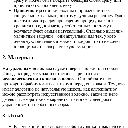
сразу и может быть покрыта клеящим слоем сразу, или
приклеиваться на клей к веку.
Одиночные
реснички сложны в применении без
специальных навыков, поэтому лучшим решением будет
посетить мастера для проведения процедуры. Они
крепятся по одной между собственных, поэтому и
результат будет самый натуральный. Отдельно выделим
магнитные защелки – они актуальны для тех, у кого
очень чувствительный кожный покров, и кто не хочет
провоцировать аллергическую реакцию.
2. Материал
Натуральным
волокном служит шерсть норки или соболя.
Иногда в продаже можно встретить варианты из
человеческого или конского волоса
. Они обязательно
проходят обработку антисептиками перед упаковкой. Тем, кто
имеет аллергию на натуральную шерсть, как альтернативу
можно рассмотреть искусственное волокно. Также из него
делают и декоративные варианты: цветные, с декором и
украшениями и необычных форм.
3. Изгиб
В – мягкий и представляет собой дубликат практически