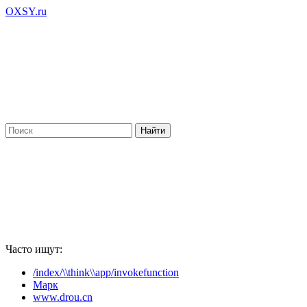
OXSY.ru
Часто ищут:
/index/\\think\\app/invokefunction
Марк
www.drou.cn