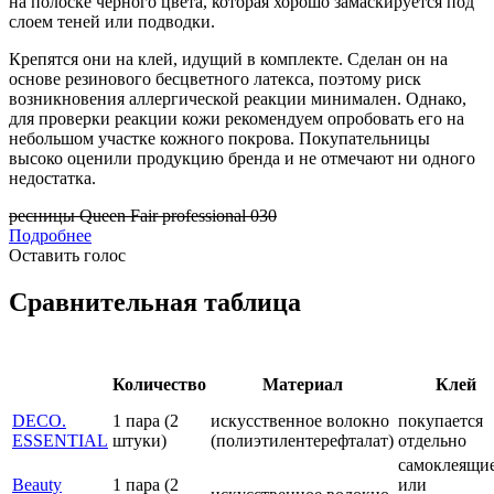
на полоске черного цвета, которая хорошо замаскируется под
слоем теней или подводки.
Крепятся они на клей, идущий в комплекте. Сделан он на
основе резинового бесцветного латекса, поэтому риск
возникновения аллергической реакции минимален. Однако,
для проверки реакции кожи рекомендуем опробовать его на
небольшом участке кожного покрова. Покупательницы
высоко оценили продукцию бренда и не отмечают ни одного
недостатка.
ресницы Queen Fair professional 030
Подробнее
Оставить голос
Сравнительная таблица
Количество
Материал
Клей
DECO.
1 пара (2
искусственное волокно
покупается
ESSENTIAL
штуки)
(полиэтилентерефталат)
отдельно
самоклеящи
Beauty
1 пара (2
или