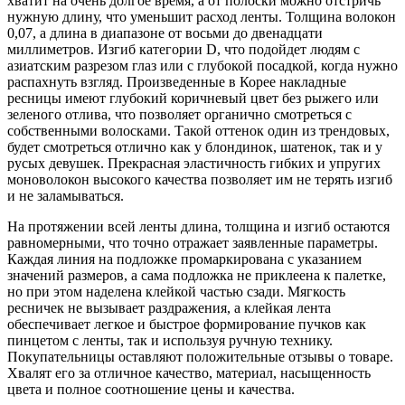
хватит на очень долгое время, а от полоски можно отстричь
нужную длину, что уменьшит расход ленты. Толщина волокон
0,07, а длина в диапазоне от восьми до двенадцати
миллиметров. Изгиб категории D, что подойдет людям с
азиатским разрезом глаз или с глубокой посадкой, когда нужно
распахнуть взгляд. Произведенные в Корее накладные
ресницы имеют глубокий коричневый цвет без рыжего или
зеленого отлива, что позволяет органично смотреться с
собственными волосками. Такой оттенок один из трендовых,
будет смотреться отлично как у блондинок, шатенок, так и у
русых девушек. Прекрасная эластичность гибких и упругих
моноволокон высокого качества позволяет им не терять изгиб
и не заламываться.
На протяжении всей ленты длина, толщина и изгиб остаются
равномерными, что точно отражает заявленные параметры.
Каждая линия на подложке промаркирована с указанием
значений размеров, а сама подложка не приклеена к палетке,
но при этом наделена клейкой частью сзади. Мягкость
ресничек не вызывает раздражения, а клейкая лента
обеспечивает легкое и быстрое формирование пучков как
пинцетом с ленты, так и используя ручную технику.
Покупательницы оставляют положительные отзывы о товаре.
Хвалят его за отличное качество, материал, насыщенность
цвета и полное соотношение цены и качества.