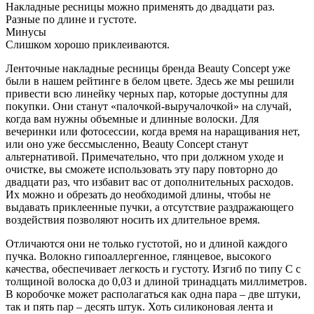
Накладные ресницы можно применять до двадцати раз.
Разные по длине и густоте.
Минусы
Слишком хорошо приклеиваются.
Ленточные накладные ресницы бренда Beauty Concept уже
были в нашем рейтинге в белом цвете. Здесь же мы решили
привести всю линейку черных пар, которые доступны для
покупки. Они станут «палочкой-выручалочкой» на случай,
когда вам нужны объемные и длинные волоски. Для
вечеринки или фотосессии, когда время на наращивания нет,
или оно уже бессмысленно, Beauty Concept станут
альтернативой. Примечательно, что при должном уходе и
очистке, вы сможете использовать эту пару повторно до
двадцати раз, что избавит вас от дополнительных расходов.
Их можно и обрезать до необходимой длины, чтобы не
выдавать приклеенные пучки, а отсутствие раздражающего
воздействия позволяют носить их длительное время.
Отличаются они не только густотой, но и длиной каждого
пучка. Волокно гипоаллергенное, глянцевое, высокого
качества, обеспечивает легкость и густоту. Изгиб по типу С с
толщиной волоска до 0,03 и длиной тринадцать миллиметров.
В коробочке может располагаться как одна пара – две штуки,
так и пять пар – десять штук. Хоть силиконовая лента и