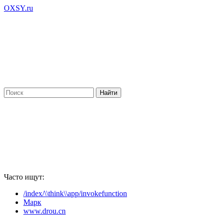
OXSY.ru
Часто ищут:
/index/\\think\\app/invokefunction
Марк
www.drou.cn