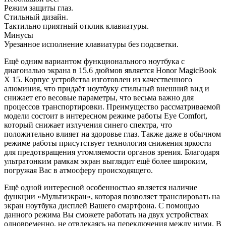
Режим защиты глаз.
Стильный дизайн.
Тактильно приятный отклик клавиатуры.
Минусы
Урезанное исполнение клавиатуры без подсветки.
Ещё одним вариантом функционального ноутбука с
диагональю экрана в 15.6 дюймов является Honor MagicBook
X 15. Корпус устройства изготовлен из качественного
алюминия, что придаёт ноутбуку стильный внешний вид и
снижает его весовые параметры, что весьма важно для
процессов транспортировки. Преимущество рассматриваемой
модели состоит в интересном режиме работы Eye Comfort,
который снижает излучения синего спектра, что
положительно влияет на здоровье глаз. Также даже в обычном
режиме работы присутствует технология снижения яркости
для предотвращения утомляемости органов зрения. Благодаря
ультратонким рамкам экран выглядит ещё более широким,
погружая Вас в атмосферу происходящего.
Ещё одной интересной особенностью является наличие
функции «Мультиэкран», которая позволяет транслировать на
экран ноутбука дисплей Вашего смартфона. С помощью
данного режима Вы сможете работать на двух устройствах
одновременно, не отвлекаясь на переключения между ними. В