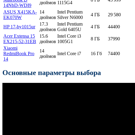
дюймов
1115G4
14NbD-WDI9
ASUS X415KA-
14
Intel Pentium
4 ГБ
29 580
EK070W
дюймов
Silver N6000
17.3
Intel Pentium
HP 17-by1015ur
4 ГБ
44400
дюймов
Gold 6405U
Acer Extensa 15
15.6
Intel Core i3
8 ГБ
37990
EX215-52-31EB
дюймов
1005G1
Xiaomi
14
RedmiBook Pro
Intel Core i7
16 Гб
74400
дюймов
14
Основные параметры выбора