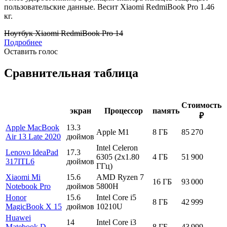
пользовательские данные. Весит Xiaomi RedmiBook Pro 1.46
кг.
Ноутбук Xiaomi RedmiBook Pro 14
Подробнее
Оставить голос
Сравнительная таблица
Стоимость
экран
Процессор
память
₽
Apple MacBook
13.3
Apple M1
8 ГБ
85 270
Air 13 Late 2020
дюймов
Intel Celeron
Lenovo IdeaPad
17.3
6305 (2x1.80
4 ГБ
51 900
317ITL6
дюймов
ГГц)
Xiaomi Mi
15.6
AMD Ryzen 7
16 ГБ
93 000
Notebook Pro
дюймов
5800H
Honor
15.6
Intel Core i5
8 ГБ
42 999
MagicBook X 15
дюймов
10210U
Huawei
14
Intel Core i3
Matebook D
8 ГБ
43 999