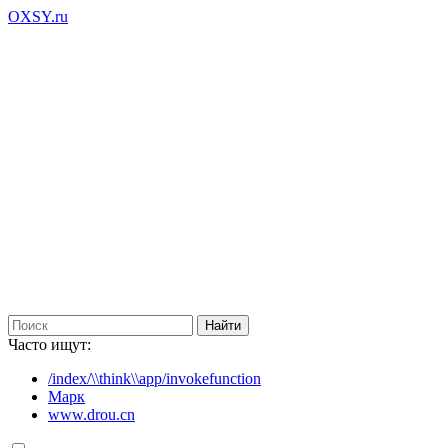
OXSY.ru
Часто ищут:
/index/\\think\\app/invokefunction
Марк
www.drou.cn