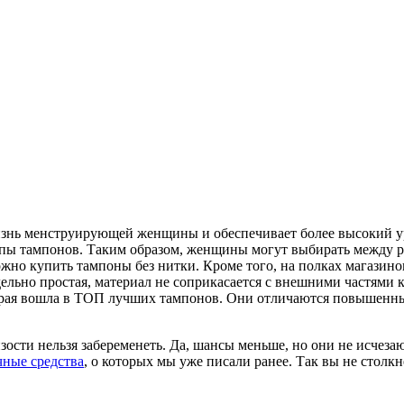
изнь менструирующей женщины и обеспечивает более высокий ур
пы тампонов. Таким образом, женщины могут выбирать между 
ожно купить тампоны без нитки. Кроме того, на полках магазин
ельно простая, материал не соприкасается с внешними частями 
оторая вошла в ТОП лучших тампонов. Они отличаются повышен
ости нельзя забеременеть. Да, шансы меньше, но они не исчеза
чные средства
, о которых мы уже писали ранее. Так вы не столк