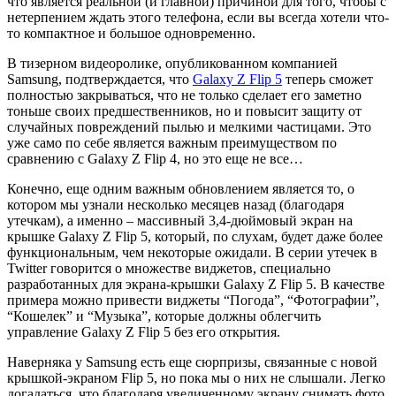
что является реальной (и главной) причиной для того, чтобы с
нетерпением ждать этого телефона, если вы всегда хотели что-
то компактное и большое одновременно.
В тизерном видеоролике, опубликованном компанией
Samsung, подтверждается, что
Galaxy Z Flip 5
теперь сможет
полностью закрываться, что не только сделает его заметно
тоньше своих предшественников, но и повысит защиту от
случайных повреждений пылью и мелкими частицами. Это
уже само по себе является важным преимуществом по
сравнению с Galaxy Z Flip 4, но это еще не все…
Конечно, еще одним важным обновлением является то, о
котором мы узнали несколько месяцев назад (благодаря
утечкам), а именно – массивный 3,4-дюймовый экран на
крышке Galaxy Z Flip 5, который, по слухам, будет даже более
функциональным, чем некоторые ожидали. В серии утечек в
Twitter говорится о множестве виджетов, специально
разработанных для экрана-крышки Galaxy Z Flip 5. В качестве
примера можно привести виджеты “Погода”, “Фотографии”,
“Кошелек” и “Музыка”, которые должны облегчить
управление Galaxy Z Flip 5 без его открытия.
Наверняка у Samsung есть еще сюрпризы, связанные с новой
крышкой-экраном Flip 5, но пока мы о них не слышали. Легко
догадаться, что благодаря увеличенному экрану снимать фото