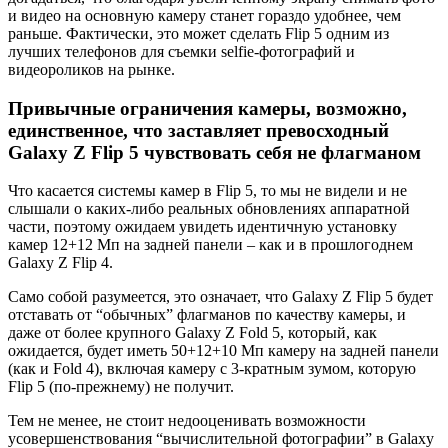
и видео на основную камеру станет гораздо удобнее, чем
раньше. Фактически, это может сделать Flip 5 одним из
лучших телефонов для съемки selfie-фотографий и
видеороликов на рынке.
Привычные ограничения камеры, возможно,
единственное, что заставляет превосходный
Galaxy Z Flip 5 чувствовать себя не флагманом
Что касается системы камер в Flip 5, то мы не видели и не
слышали о каких-либо реальных обновлениях аппаратной
части, поэтому ожидаем увидеть идентичную установку
камер 12+12 Мп на задней панели – как и в прошлогоднем
Galaxy Z Flip 4.
Само собой разумеется, это означает, что Galaxy Z Flip 5 будет
отставать от “обычных” флагманов по качеству камеры, и
даже от более крупного Galaxy Z Fold 5, который, как
ожидается, будет иметь 50+12+10 Мп камеру на задней панели
(как и Fold 4), включая камеру с 3-кратным зумом, которую
Flip 5 (по-прежнему) не получит.
Тем не менее, не стоит недооценивать возможности
усовершенствования “вычислительной фотографии” в Galaxy