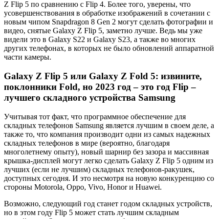
Z Flip 5 по сравнению с Flip 4. Более того, уверены, что
усовершенствования в обработке изображений в сочетании с
новым чипом Snapdragon 8 Gen 2 могут сделать фотографии и
видео, снятые Galaxy Z Flip 5, заметно лучше. Ведь мы уже
видели это в Galaxy S22 и Galaxy S23, а также во многих
других телефонах, в которых не было обновлений аппаратной
части камеры.
Galaxy Z Flip 5 или Galaxy Z Fold 5: извините,
поклонники Fold, но 2023 год – это год Flip –
лучшего складного устройства Samsung
Учитывая тот факт, что программное обеспечение для
складных телефонов Samsung является лучшим в своем деле, а
также то, что компания производит одни из самых надежных
складных телефонов в мире (вероятно, благодаря
многолетнему опыту), новый шарнир без зазора и массивная
крышка-дисплей могут легко сделать Galaxy Z Flip 5 одним из
лучших (если не лучшим) складных телефонов-ракушек,
доступных сегодня. И это несмотря на новую конкуренцию со
стороны Motorola, Oppo, Vivo, Honor и Huawei.
Возможно, следующий год станет годом складных устройств,
но в этом году Flip 5 может стать лучшим складным