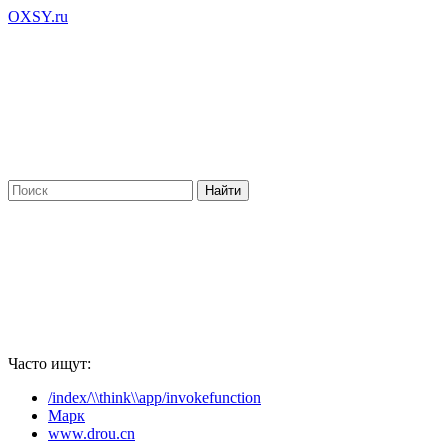
OXSY.ru
Часто ищут:
/index/\\think\\app/invokefunction
Марк
www.drou.cn