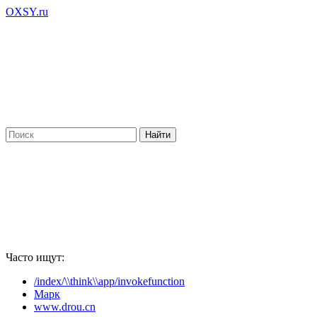
OXSY.ru
Часто ищут:
/index/\\think\\app/invokefunction
Марк
www.drou.cn