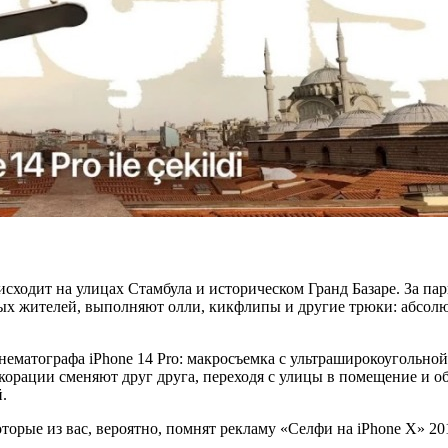
сходит на улицах Стамбула и историческом Гранд Базаре. За па
ных жителей, выполняют олли, кикфлипы и другие трюки: абсол
ематографа iPhone 14 Pro: макросъемка с ультраширокоугольной
орации сменяют друг друга, переходя с улицы в помещение и обр
.
оторые из вас, вероятно, помнят рекламу «Селфи на iPhone X» 