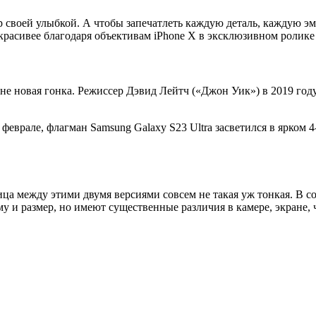
ир своей улыбкой. А чтобы запечатлеть каждую деталь, каждую э
 красивее благодаря объективам iPhone X в эксклюзивном ролике с
не новая гонка. Режиссер Дэвид Лейтч («Джон Уик») в 2019 го
в феврале, флагман Samsung Galaxy S23 Ultra засветился в ярко
ница между этими двумя версиями совсем не такая уж тонкая. В 
у и размер, но имеют существенные различия в камере, экране, 