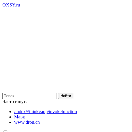
OXSY.ru
Часто ищут:
/index/\\think\\app/invokefunction
Марк
www.drou.cn