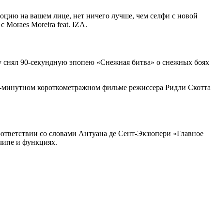
моцию на вашем лице, нет ничего лучше, чем селфи с новой
 Moraes Moreira feat. IZA.
ду снял 90-секундную эпопею «Снежная битва» о снежных боях
м 4-минутном короткометражном фильме режиссера Ридли Скотта
соответствии со словами Антуана де Сент-Экзюпери «Главное
чипе и функциях.