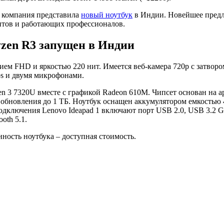
у компания представила
новый ноутбук
в Индии. Новейшее предло
нтов и работающих профессионалов.
yzen R3 запущен в Индии
ием FHD и яркостью 220 нит. Имеется веб-камера 720p с затво
s и двумя микрофонами.
n 3 7320U вместе с графикой Radeon 610M. Чипсет основан на 
новления до 1 ТБ. Ноутбук оснащен аккумулятором емкостью 42
лючения Lenovo Ideapad 1 включают порт USB 2.0, USB 3.2 Gen 
oth 5.1.
нность ноутбука – доступная стоимость.