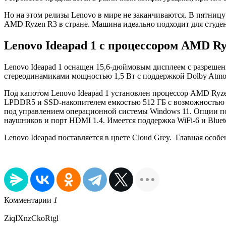
Но на этом релизы Lenovo в мире не заканчиваются. В пятниц
AMD Ryzen R3 в стране. Машина идеально подходит для студе
Lenovo Ideapad 1 с процессором AMD R
Lenovo Ideapad 1 оснащен 15,6-дюймовым дисплеем с разрешен
стереодинамиками мощностью 1,5 Вт с поддержкой Dolby Atmo
Под капотом Lenovo Ideapad 1 установлен процессор AMD Ryze
LPDDR5 и SSD-накопителем емкостью 512 ГБ с возможностью об
под управлением операционной системы Windows 11. Опции подк
наушников и порт HDMI 1.4. Имеется поддержка WiFi-6 и Blueto
Lenovo Ideapad поставляется в цвете Cloud Grey. Главная особе
Комментарии
1
ZiqIXnzCkoRtgl