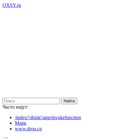
OXSY.ru
Часто ищут:
/index/\\think\\app/invokefunction
Марк
www.drou.cn