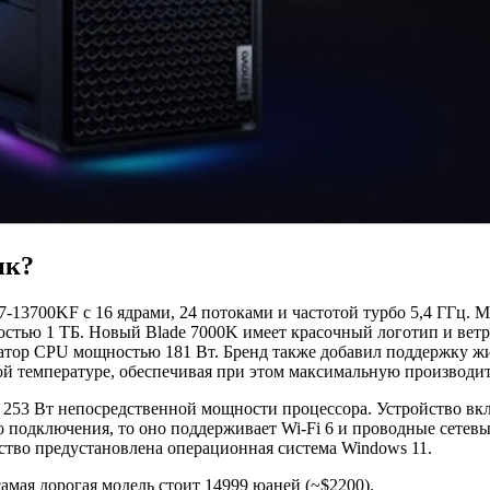
ик?
e i7-13700KF с 16 ядрами, 24 потоками и частотой турбо 5,4 ГГц
стью 1 ТБ. Новый Blade 7000K имеет красочный логотип и ветро
иатор CPU мощностью 181 Вт. Бренд также добавил поддержку жи
зкой температуре, обеспечивая при этом максимальную производит
 253 Вт непосредственной мощности процессора. Устройство вкл
ого подключения, то оно поддерживает Wi-Fi 6 и проводные сет
йство предустановлена операционная система Windows 11.
амая дорогая модель стоит 14999 юаней (~$2200).