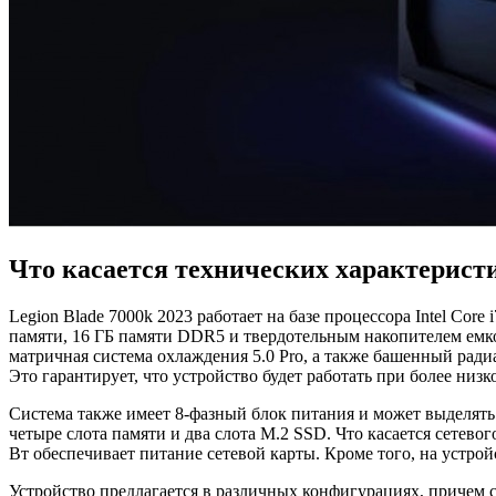
Что касается технических характерист
Legion Blade 7000k 2023 работает на базе процессора Intel Cor
памяти, 16 ГБ памяти DDR5 и твердотельным накопителем емко
матричная система охлаждения 5.0 Pro, а также башенный рад
Это гарантирует, что устройство будет работать при более ни
Система также имеет 8-фазный блок питания и может выделять
четыре слота памяти и два слота M.2 SSD. Что касается сетев
Вт обеспечивает питание сетевой карты. Кроме того, на устро
Устройство предлагается в различных конфигурациях, причем с