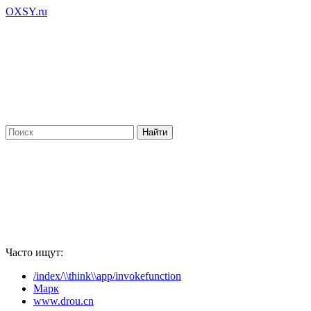
OXSY.ru
Часто ищут:
/index/\\think\\app/invokefunction
Марк
www.drou.cn