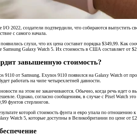
 I/O 2022, создатели подтвердили, что собираются выпустить св
твие с самого начала.
 появились слухи, что их цена составит порядка $349,99. Как сооб
ше Samsung Galaxy Watch 5. Их стоимость в США составляет от $2
вердит завышенную стоимость?
 9110 от Samsung. Exynos 9110 появился на Galaxy Watch от прои
удет работать на чипе четырехлетней давности.
овости на этом не заканчиваются. Обычно, когда речь идет о вы
евле. Однако, согласно сообщениям, в случае с Pixel Watch это 
,99 фунтов стерлингов.
езультате которой стоимость фунта и евро упала по отношению к д
alaxy Watch 5, которые доступны в Великобритании по цене от £2
беспечение