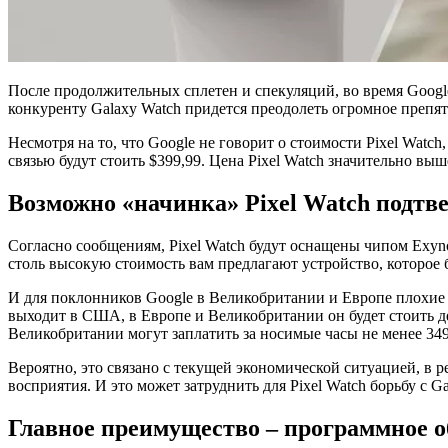
После продолжительных сплетен и спекуляций, во время Google
конкуренту Galaxy Watch придется преодолеть огромное препятс
Несмотря на то, что Google не говорит о стоимости Pixel Watch,
связью будут стоить $399,99. Цена Pixel Watch значительно вы
Возможно «начинка» Pixel Watch подт
Согласно сообщениям, Pixel Watch будут оснащены чипом Exynos
столь высокую стоимость вам предлагают устройство, которое б
И для поклонников Google в Великобритании и Европе плохие н
выходит в США, в Европе и Великобритании он будет стоить деш
Великобритании могут заплатить за носимые часы не менее 349
Вероятно, это связано с текущей экономической ситуацией, в р
восприятия. И это может затруднить для Pixel Watch борьбу с G
Главное преимущество – программное о