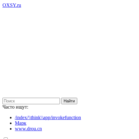
OXSY.ru
Часто ищут:
/index/\\think\\app/invokefunction
Марк
www.drou.cn