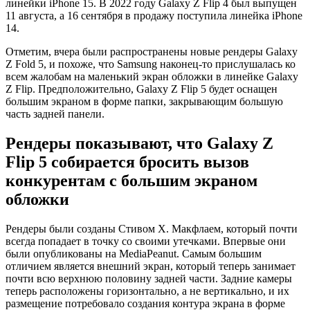
линейки iPhone 15. В 2022 году Galaxy Z Flip 4 был выпущен
11 августа, а 16 сентября в продажу поступила линейка iPhone
14.
Отметим, вчера были распространены новые рендеры Galaxy
Z Fold 5, и похоже, что Samsung наконец-то прислушалась ко
всем жалобам на маленький экран обложки в линейке Galaxy
Z Flip. Предположительно, Galaxy Z Flip 5 будет оснащен
большим экраном в форме папки, закрывающим большую
часть задней панели.
Рендеры показывают, что Galaxy Z
Flip 5 собирается бросить вызов
конкурентам с большим экраном
обложки
Рендеры были созданы Стивом Х. Макфлаем, который почти
всегда попадает в точку со своими утечками. Впервые они
были опубликованы на MediaPeanut. Самым большим
отличием является внешний экран, который теперь занимает
почти всю верхнюю половину задней части. Задние камеры
теперь расположены горизонтально, а не вертикально, и их
размещение потребовало создания контура экрана в форме