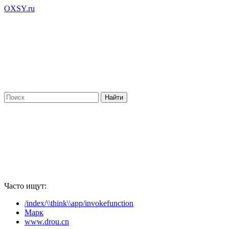
OXSY.ru
Часто ищут:
/index/\\think\\app/invokefunction
Марк
www.drou.cn