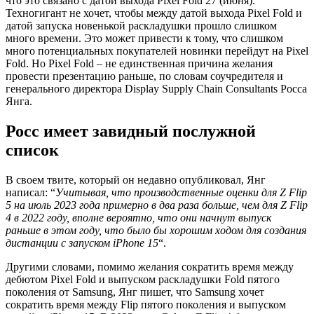
что это связано с датой выхода Pixel Fold 27 (июня).
Техногигант не хочет, чтобы между датой выхода Pixel Fold и
датой запуска новенькой раскладушки прошло слишком
много времени. Это может привести к тому, что слишком
много потенциальных покупателей новинки перейдут на Pixel
Fold. Но Pixel Fold – не единственная причина желания
провести презентацию раньше, по словам соучредителя и
генерального директора Display Supply Chain Consultants Росса
Янга.
Росс имеет завидный послужной
список
В своем твите, который он недавно опубликовал, Янг
написал: “
Учитывая, что производственные оценки для Z Flip
5 на июль 2023 года примерно в два раза больше, чем для Z Flip
4 в 2022 году, вполне вероятно, что они начнут выпуск
раньше в этом году, что было бы хорошим ходом для создания
дистанции с запуском iPhone 15
“.
Другими словами, помимо желания сократить время между
дебютом Pixel Fold и выпуском раскладушки Fold пятого
поколения от Samsung, Янг пишет, что Samsung хочет
сократить время между Flip пятого поколения и выпуском