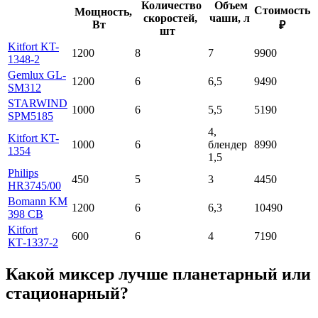
Количество
Объем
Стоимость
Мощность,
скоростей,
чаши, л
Вт
₽
шт
Kitfort KT-
1200
8
7
9900
1348-2
Gemlux GL-
1200
6
6,5
9490
SM312
STARWIND
1000
6
5,5
5190
SPM5185
4,
Kitfort KT-
1000
6
блендер
8990
1354
1,5
Philips
450
5
3
4450
HR3745/00
Bomann KM
1200
6
6,3
10490
398 CB
Kitfort
600
6
4
7190
КТ-1337-2
Какой миксер лучше планетарный или
стационарный?