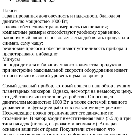
Объем чаши, л
5,5
Плюсы
гарантированная долговечность и надежность благодаря
двигателю мощностью 1000 Вт;
головка обеспечивает равномерность смешивания;
компактные размеры способствуют удобному хранению.
наклоняемый элемент позволяет легко добавлять продукты и
снимать саму чашу;
резиновые присоски обеспечивают устойчивость прибора и
предотвращают вибрацию;
Минусы
не подходит для взбивания малого количества продуктов.
при настройке максимальной скорости оборудование издает
относительно высокий уровень шума во время р
Самый дешевый прибор, который вошел в наш обзор лучших
планетарных миксеров. Однако, несмотря на невысокую цену,
это действительно отличное устройство. Он оснащен
двигателем мощностью 1000 Вт, а также системой плавного
управления и функцией работы в пульсирующем режиме.
Нескользящие ножки ограничивают его движение по
столешнице. В набор входит вместительная чаша (5,5 л) и три
типа насадок (полная, с крючком и венчиком). Аппарат
оснащен защитой от брызг. Покупатели отмечают, что
предлагаемая модель может стать фаворитом среди хороших