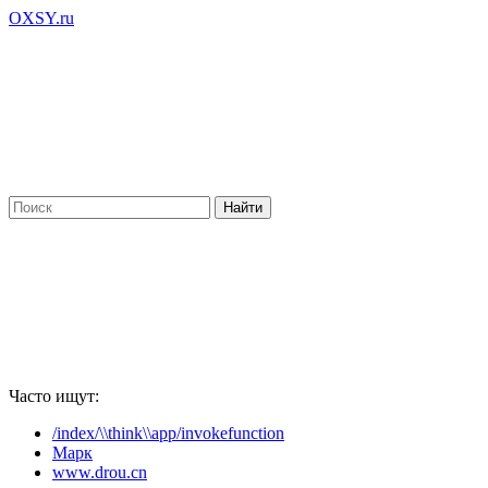
OXSY.ru
Часто ищут:
/index/\\think\\app/invokefunction
Марк
www.drou.cn