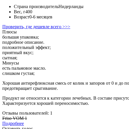
Страна производитель
Нидерланды
Вес, г
400
Возраст
0-6 месяцев
Проверить, где дешевле всего >>>
Плюсы
большая упаковка;
подробное описание.
положительный эффект;
приятный вкус;
сытная;
Минусы
есть пальмовое масло.
слишком густая;
Хорошая антирефлюксная смесь от колик и запоров от 0 и до п
предотвращает срыгивание.
Продукт не относится к категории лечебных. В составе прису
Характеризуется хорошей переносимостью.
Отзывы пользователей: 1
Friso VOM 1
Подробнее
Оставить голос