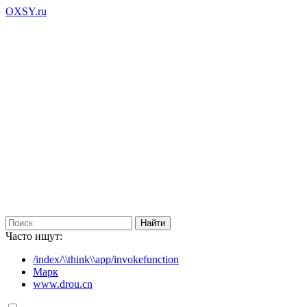
OXSY.ru
Часто ищут:
/index/\\think\\app/invokefunction
Марк
www.drou.cn