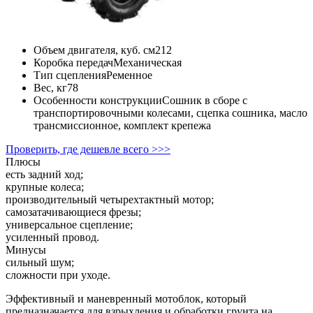
Объем двигателя, куб. см
212
Коробка передач
Механическая
Тип сцепления
Ременное
Вес, кг
78
Особенности конструкции
Сошник в сборе с
транспортировочными колесами, сцепка сошника, масло
трансмиссионное, комплект крепежа
Проверить, где дешевле всего >>>
Плюсы
есть задний ход;
крупные колеса;
производительный четырехтактный мотор;
самозатачивающиеся фрезы;
универсальное сцепление;
усиленный провод.
Минусы
сильный шум;
сложности при уходе.
Эффективный и маневренный мотоблок, который
предназначается для взрыхления и обработки грунта на