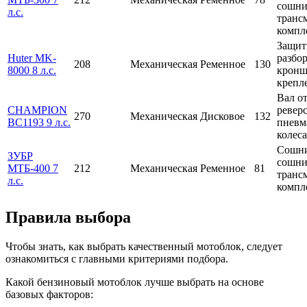
сошни
л.с.
транс
компл
Защит
Huter MK-
разбор
208
Механическая
Ременное
130
8000 8 л.с.
кронш
крепл
Вал о
CHAMPION
реверс
270
Механическая
Дисковое
132
BC1193 9 л.с.
пневм
колеса
Сошни
ЗУБР
сошни
МТБ-400 7
212
Механическая
Ременное
81
транс
л.с.
компл
Правила выбора
Чтобы знать, как выбрать качественный мотоблок, следует
ознакомиться с главными критериями подбора.
Какой бензиновый мотоблок лучше выбрать на основе
базовых факторов: