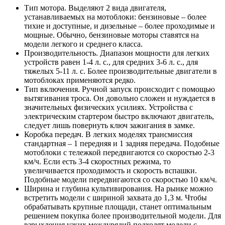
Тип мотора. Выделяют 2 вида двигателя,
устанавливаемых на мотоблоки: бензиновые – более
тихие и доступные, и дизельные – более проходимые и
мощные. Обычно, бензиновые моторы ставятся на
модели легкого и среднего класса.
Производительность. Диапазон мощности для легких
устройств равен 1-4 л. с., для средних 3-6 л. с., для
тяжелых 5-11 л. с. Более производительные двигатели в
мотоблоках применяются редко.
Тип включения. Ручной запуск происходит с помощью
вытягивания троса. Он довольно сложен и нуждается в
значительных физических усилиях. Устройства с
электрическим стартером быстро включают двигатель,
следует лишь повернуть ключ зажигания в замке.
Коробка передач. В легких моделях трансмиссия
стандартная – 1 передняя и 1 задняя передача. Подобные
мотоблоки с тележкой передвигаются со скоростью 2-3
км/ч. Если есть 3-4 скоростных режима, то
увеличивается проходимость и скорость вспашки.
Подобные модели передвигаются со скоростью 10 км/ч.
Ширина и глубина культивирования. На рынке можно
встретить модели с шириной захвата до 1,3 м. Чтобы
обрабатывать крупные площади, станет оптимальным
решением покупка более производительной модели. Для
взрыхления узких междурядий подходят модели с