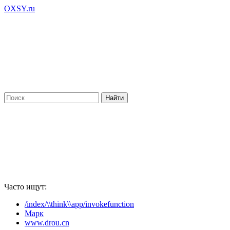
OXSY.ru
Часто ищут:
/index/\\think\\app/invokefunction
Марк
www.drou.cn