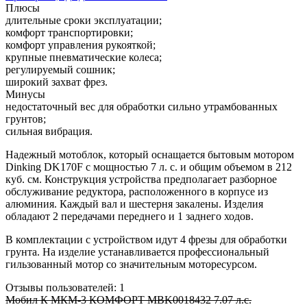
Плюсы
длительные сроки эксплуатации;
комфорт транспортировки;
комфорт управления рукояткой;
крупные пневматические колеса;
регулируемый сошник;
широкий захват фрез.
Минусы
недостаточный вес для обработки сильно утрамбованных
грунтов;
сильная вибрация.
Надежный мотоблок, который оснащается бытовым мотором
Dinking DK170F с мощностью 7 л. с. и общим объемом в 212
куб. см. Конструкция устройства предполагает разборное
обслуживание редуктора, расположенного в корпусе из
алюминия. Каждый вал и шестерня закалены. Изделия
обладают 2 передачами переднего и 1 заднего ходов.
В комплектации с устройством идут 4 фрезы для обработки
грунта. На изделие устанавливается профессиональный
гильзованный мотор со значительным моторесурсом.
Отзывы пользователей: 1
Мобил К МКМ-3 КОМФОРТ MBK0018432 7.07 л.с.