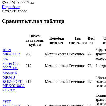
ЗУБР МТБ-400 7 л.с.
Подробнее
Оставить голос
Сравнительная таблица
Объем
Коробка
Тип
Вес,
О
двигателя,
передач
сцепления
кг
к
куб. см
Huter
6 фрез
МК-7000 7
208
Механическая
Ременное
72
транс
л.с.
колес
Steher GT-
212
Механическая
Ременное
78
Ревер
300 7 л.с.
Мобил К
МКМ-3
4 фре
КОМФОРТ
212
Механическая
Ременное
67
колес
MBK0018432
колес
7.07 л.с.
Сошни
транс
ЗУБР
колес
МТБ-300 7
212
Механическая
Ременное
78