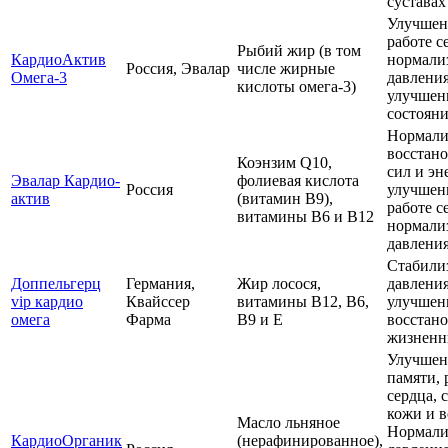
суставах
Улучшен
работе с
Рыбий жир (в том
КардиоАктив
нормали
Россия, Эвалар
числе жирные
Омега-3
давления
кислоты омега-3)
улучшен
состоян
Нормали
восстан
Коэнзим Q10,
сил и эн
Эвалар Кардио-
фолиевая кислота
Россия
улучшен
актив
(витамин B9),
работе с
витамины B6 и B12
нормали
давлени
Стабили
Доппельгерц
Германия,
Жир лосося,
давления
vip кардио
Квайссер
витамины B12, B6,
улучшени
омега
Фарма
B9 и E
восстан
жизненн
Улучшен
памяти, 
сердца, 
кожи и в
Масло льняное
Нормали
КардиоОрганик
(нерафинированное),