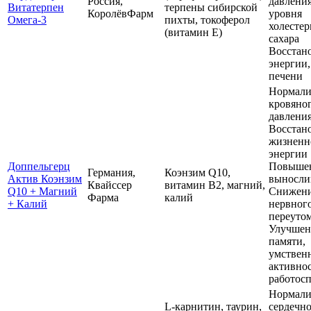
Россия,
давления
Витатерпен
терпены сибирской
КоролёвФарм
уровня
Омега-3
пихты, токоферол
холестер
(витамин E)
сахара
Восстан
энергии,
печени
Нормали
кровяно
давления
Восстан
жизненн
энергии
Доппельгерц
Повыше
Германия,
Коэнзим Q10,
Актив Коэнзим
выносли
Квайссер
витамин B2, магний,
Q10 + Магний
Снижен
Фарма
калий
+ Калий
нервног
переуто
Улучшен
памяти,
умствен
активнос
работос
Нормали
L-карнитин, таурин,
сердечно