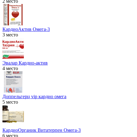
2 место
КардиоАктив Омега-3
3 место
Эвалар Кардио-актив
4 место
Доппельгерц vip кардио омега
5 место
КардиоОрганик Витатерпен Омега-3
6 место