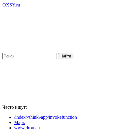
OXSY.ru
Часто ищут:
/index/\\think\\app/invokefunction
Марк
www.drou.cn