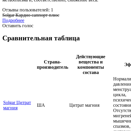
Отзывы пользователей: 1
Solgar Кардио саппорт плюс
Подробнее
Оставить голос
Сравнительная таблица
Действующие
Страна-
вещества и
Эф
производитель
компоненты
состава
Нормали
давления
менстру
цикла,
психиче
Solgar Цитрат
ША
Цитрат магния
состояни
магния
Отсутст
мигрене
мышечн
спазмов,