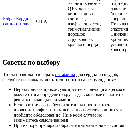
магний, коэнзим
и артери
Q10, экстракт
давлени
виноградных
Увеличе
Solgar Кардио
косточек,
энергии
США
саппорт плюс
изофлавоны сои,
Повыше
триметилглицин,
эластич
порошок
Снижени
стручкового,
хрониче
красного перца
усталост
холесте
Советы по выбору
Чтобы правильно выбрать
витамины
для сердца и сосудов,
следуйте нескольким достаточно простым рекомендациям:
Первым делом проконсультируйтесь с лечащим врачом и
вместе с ним определите круг задач, которые вы хотите
решить с помощью витаминов.
Если вас ничего не беспокоит и вы просто хотите
провести профилактику, всё равно посетите клинику и
пройдите обследование. Ни в коем случае не
занимайтесь самолечением!
При выборе препарата обратите внимание на его состав.