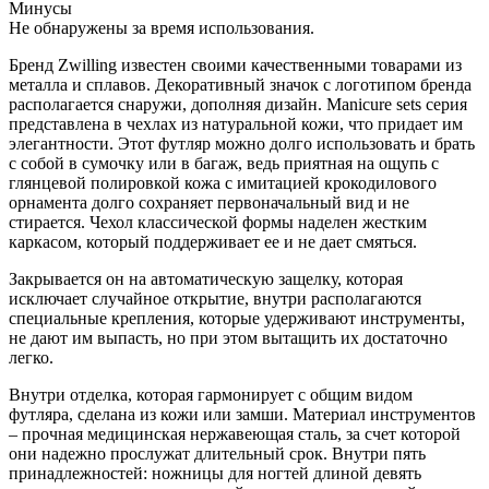
Минусы
Не обнаружены за время использования.
Бренд Zwilling известен своими качественными товарами из
металла и сплавов. Декоративный значок с логотипом бренда
располагается снаружи, дополняя дизайн. Manicure sets серия
представлена в чехлах из натуральной кожи, что придает им
элегантности. Этот футляр можно долго использовать и брать
с собой в сумочку или в багаж, ведь приятная на ощупь с
глянцевой полировкой кожа с имитацией крокодилового
орнамента долго сохраняет первоначальный вид и не
стирается. Чехол классической формы наделен жестким
каркасом, который поддерживает ее и не дает смяться.
Закрывается он на автоматическую защелку, которая
исключает случайное открытие, внутри располагаются
специальные крепления, которые удерживают инструменты,
не дают им выпасть, но при этом вытащить их достаточно
легко.
Внутри отделка, которая гармонирует с общим видом
футляра, сделана из кожи или замши. Материал инструментов
– прочная медицинская нержавеющая сталь, за счет которой
они надежно прослужат длительный срок. Внутри пять
принадлежностей: ножницы для ногтей длиной девять