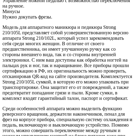
Управление ножной педалью с возможностью переключения
на ручное.
Минусы
Нужно докупать фрезы.
Модель для аппаратного маникюра и педикюра Strong
210/105L представляет собой усовершенствованную версию
аппарата Strong 210/102L, который успел зарекомендовать
себя среди многих женщин. В отличие от своего
предшественника, он имеет улучшенную ручку как со
стороны внешнего вида, так и со стороны внутренней
электроники. С ним ваш доступны как обработка ногтей на
пальцах рук и ног, так и наращивание. Все приборы прошли
сертификацию в РФ, их оригинальность можно проверить,
отсканировав QR-код на сайте производителя. Комплектуется
Strong 210/105L сумкой, в которую его можно упаковать при
транспортировке. Она защитит его от повреждений, а также
предотвратит попадание грязи и пыли. Кроме сумки, в
комплект входят гарантийный талон, паспорт и сертификат.
Среди особенностей аппарата можно выделить функцию
реверсного вращения, держатели наконечников, пенал для
фрез на корпусе прибора, специальную систему охлаждения и
педаль, включающую и выключающую устройство. Помимо
этого, можно совершить переключение между ручным и
ножным управлением кнопкой на блоке питания даже при