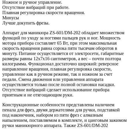
Ножное и ручное управление.
Отсутствие вибраций при работе.
Плавная регулировка скорости вращения.
Минусы
Лучше докупить фрезы.
Аппарат для маникюра ZS-601/DM-202 обладает множеством
функций по уходу за ногтями пальцев рук и ног. Мощность
мотора прибора составляет 65 Вт, при этом максимальная
скорость вращения равна сорока пяти тысячам оборотов в
минуту. Питание осуществляется от электросети, габаритные
размеры равны 12х7х16 сантиметров, а вес – почти полтора
килограмма. Функционал достаточно широкий: реверсное
направление вращения, плавная регулировка скорости,
управление как в ручном режиме, так и ножном за счет
педали. Смена движения или управления аппарата
осуществляется только после полной остановки насадки.
Отсутствие вибраций сделает использование прибора
приятным и не отягощающим руки.
Конструкционные особенности представлены наличием
пенала для фрез, двумя держателями для ручки, подставкой
под наконечник, набором из пяти фрез с алмазным
напылением, поставляемом в комплекте, и цанговым зажимом
ручки маникюрного аппарата. Также ZS-601/DM-202