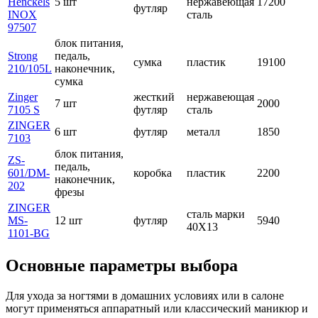
Henckels
5 шт
нержавеющая
17200
футляр
INOX
сталь
97507
блок питания,
Strong
педаль,
сумка
пластик
19100
210/105L
наконечник,
сумка
Zinger
жесткий
нержавеющая
7 шт
2000
7105 S
футляр
сталь
ZINGER
6 шт
футляр
металл
1850
7103
блок питания,
ZS-
педаль,
601/DM-
коробка
пластик
2200
наконечник,
202
фрезы
ZINGER
сталь марки
MS-
12 шт
футляр
5940
40Х13
1101-BG
Основные параметры выбора
Для ухода за ногтями в домашних условиях или в салоне
могут применяться аппаратный или классический маникюр и