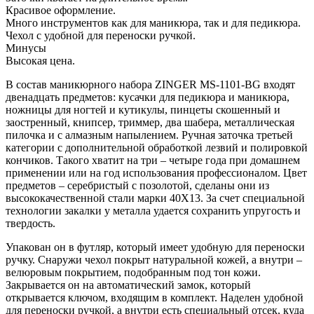
Красивое оформление.
Много инструментов как для маникюра, так и для педикюра.
Чехол с удобной для переноски ручкой.
Минусы
Высокая цена.
В состав маникюрного набора ZINGER MS-1101-BG входят
двенадцать предметов: кусачки для педикюра и маникюра,
ножницы для ногтей и кутикулы, пинцеты скошенный и
заостренный, книпсер, триммер, два шабера, металлическая
пилочка и с алмазным напылением. Ручная заточка третьей
категории с дополнительной обработкой лезвий и полировкой
кончиков. Такого хватит на три – четыре года при домашнем
применении или на год использования профессионалом. Цвет
предметов – серебристый с позолотой, сделаны они из
высококачественной стали марки 40Х13. За счет специальной
технологии закалки у металла удается сохранить упругость и
твердость.
Упакован он в футляр, который имеет удобную для переноски
ручку. Снаружи чехол покрыт натуральной кожей, а внутри –
велюровым покрытием, подобранным под тон кожи.
Закрывается он на автоматический замок, который
открывается ключом, входящим в комплект. Наделен удобной
для переноски ручкой, а внутри есть специальный отсек, куда