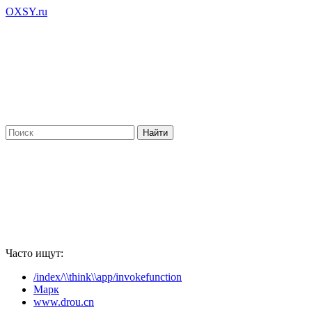
OXSY.ru
Часто ищут:
/index/\\think\\app/invokefunction
Марк
www.drou.cn