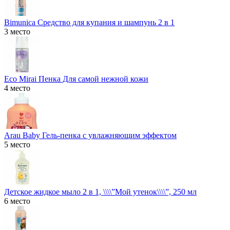
Bimunica Средство для купания и шампунь 2 в 1
3 место
Eco Mirai Пенка Для самой нежной кожи
4 место
Arau Baby Гель-пенка с увлажняющим эффектом
5 место
Детское жидкое мыло 2 в 1, \\\\”Мой утенок\\\\”, 250 мл
6 место