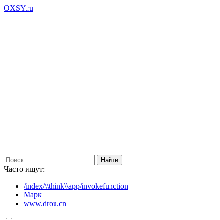
OXSY.ru
Часто ищут:
/index/\\think\\app/invokefunction
Марк
www.drou.cn