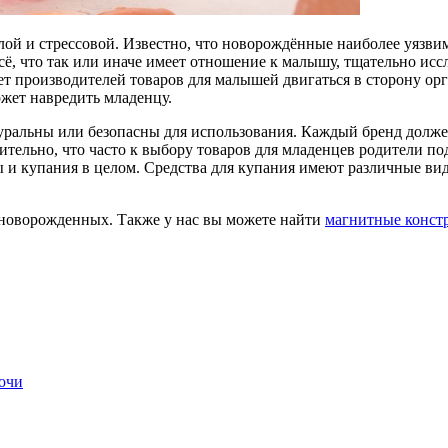
лой и стрессовой. Известно, что новорождённые наиболее уязвим
сё, что так или иначе имеет отношение к малышу, тщательно и
ает производителей товаров для малышей двигаться в сторону о
ожет навредить младенцу.
атуральны или безопасны для использования. Каждый бренд долж
тельно, что часто к выбору товаров для младенцев родители по
ты и купания в целом. Средства для купания имеют различные ви
 новорожденных. Также у нас вы можете найти
магнитные конст
очи