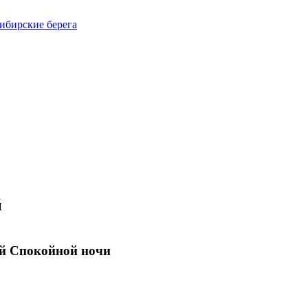
сибирские берега
й
й Спокойной ночи