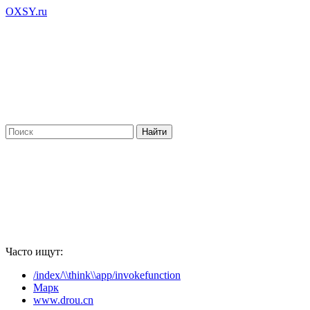
OXSY.ru
Часто ищут:
/index/\\think\\app/invokefunction
Марк
www.drou.cn