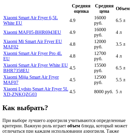
Средняя
Средняя
Объем
оценка
цена
Xiaomi Smart Air Fryer 6,5L
16000
4.9
6.5 л
White EU
руб.
16000
Xiaomi MAF05-BHR6943EU
4.9
4 л
руб.
Xiaomi Mi Smart Air Fryer EU
12000
4.8
3.5 л
MAF02
руб.
Xiaomi Smart Air Fryer Pro 4L
12700
4.8
4 л
EU
руб.
Xiaomi Smart Air Fryer White EU
15500
4.5
6.5 л
BHR7358EU
руб.
Xiaomi Mijia Smart Air Fryer
12500
4.5
5.5 л
MAF07
руб.
Xiaomi Lydsto Smart Air Fryer 5L
4.5
8000 руб.
5 л
XD-ZNKQZG03
Как выбрать?
При выборе лучшего аэрогриля учитываются определенные
критерии. Важную роль играет
объем
блюда, который может
отличаться при каждом использовании аэрогриля. Также