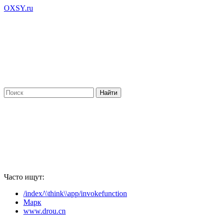
OXSY.ru
Часто ищут:
/index/\\think\\app/invokefunction
Марк
www.drou.cn