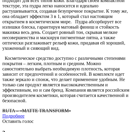
подходит для всех типов кожи. Благодаря своей компактной
текстуре, эта пудра легко наносится и идеально
растушевывается, создавая безупречное покрытие. К тому же,
она обладает эффектом 3 в 1, который стал настоящим
открытием в косметическом мире. Пудра абсорбирует все
излишки блеска, гарантируя матовый финиш и стойкость
макияжа весь день. Создает ровный тон, скрывая мелкие
несовершенства и маскируя пигментные пятна, а также
оптически разглаживает рельеф кожи, придавая ей хороший,
ухоженный и сияющий вид.
Косметическое средство доступно с различными степенями
покрытия – легким, плотным и средним. Можно
самостоятельно выбрать необходимую плотность, которая
зависит от предпочтений и особенностей. В комплекте идет
также зеркало и спонж, что делает применение удобным. Не
только сам продукт является высококачественным и
эффективным, но и сам бренд. Компания является российским
производителем косметики, которая считается качественной и
безопасной.
RUTA – «MATTE TRANSFORM»
Подробнее
Оставить голос