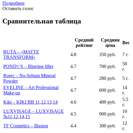
Подробнее
Оставить голос
Сравнительная таблица
Средний
Средняя
Вес
рейтинг
цена
RUTA – «MATTE
4.8
350 руб.
7 г.
TRANSFORM»
50
POND\\’S – Blurring filler
4.7
700 руб.
г.
Rorec – No-Sebum Mineral
4.7
280 руб.
5 г.
Powder
EVELINE – Art Professional
14
4.7
600 руб.
Make-up
г.
5.5
Kiki – KIKI BB 11,12,13,14
4.6
400 руб.
г.
LUXVISAGE – LUXVISAGE
10
4.5
900 руб.
№11,12,14,15
г.
12
TF Cosmetics – Illusion
4.4
300 руб.
г.