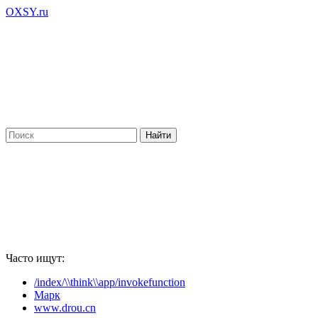
OXSY.ru
Часто ищут:
/index/\\think\\app/invokefunction
Марк
www.drou.cn