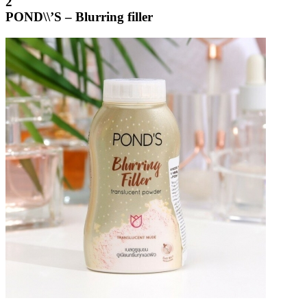
2
POND\\’S – Blurring filler