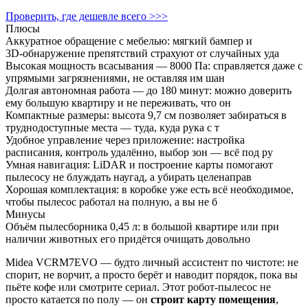
Проверить, где дешевле всего >>>
Плюсы
Аккуратное обращение с мебелью: мягкий бампер и
3D‑обнаружение препятствий страхуют от случайных уда
Высокая мощность всасывания — 8000 Па: справляется даже с
упрямыми загрязнениями, не оставляя им шан
Долгая автономная работа — до 180 минут: можно доверить
ему большую квартиру и не переживать, что он
Компактные размеры: высота 9,7 см позволяет забираться в
труднодоступные места — туда, куда рука с т
Удобное управление через приложение: настройка
расписания, контроль удалённо, выбор зон — всё под ру
Умная навигация: LiDAR и построение карты помогают
пылесосу не блуждать наугад, а убирать целенаправ
Хорошая комплектация: в коробке уже есть всё необходимое,
чтобы пылесос работал на полную, а вы не б
Минусы
Объём пылесборника 0,45 л: в большой квартире или при
наличии животных его придётся очищать довольно
Midea VCRM7EVO — будто личный ассистент по чистоте: не
спорит, не ворчит, а просто берёт и наводит порядок, пока вы
пьёте кофе или смотрите сериал. Этот робот‑пылесос не
просто катается по полу — он
строит карту помещения
,