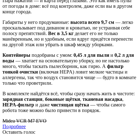
Пара нажатий — и карта перед глазами. Это как иметь пульт
от погоды в доме: всё под контролем, даже если вы в другом
конце города.
Габариты у него продуманные:
высота всего 9,7 см
— легко
проскальзывает под диваном и кроватью, не устраивая себе
полосу препятствий.
Вес в 3,5 кг
делает его не только
манёвренным, но и удобным, если вдруг придётся перенести
на другой этаж или убрать в шкаф между уборками.
Контейнеры
подобраны с умом:
0,45 л для пыли
и
0,2 л для
воды
— хватает на основательную уборку, но не настолько
много, чтобы таскать пылесборник, как гирю. А
фильтр
тонкой очистки
(включая HEPA) ловит мелкие частицы и
аллергены, так что воздух становится чище — будто в комнате
только что проветрили.
В комплекте найдётся всё, чтобы сразу начать жить в чистоте:
зарядная станция
,
боковые щётки
,
тканевая насадка
,
HEPA‑фильтр
и даже
чистящая щётка
— чтобы самого
робота тоже можно было привести в порядок.
Midea VCR M7 EVO
Подробнее
Оставить голос