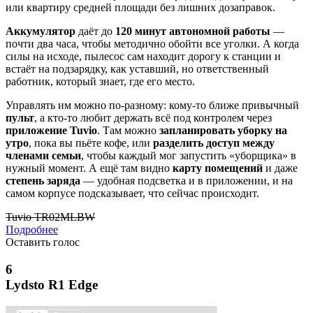
или квартиру средней площади без лишних дозаправок.
Аккумулятор
даёт до
120 минут автономной работы
—
почти два часа, чтобы методично обойти все уголки. А когда
силы на исходе, пылесос сам находит дорогу к станции и
встаёт на подзарядку, как уставший, но ответственный
работник, который знает, где его место.
Управлять им можно по-разному: кому-то ближе привычный
пульт
, а кто-то любит держать всё под контролем через
приложение Tuvio
. Там можно
запланировать уборку на
утро
, пока вы пьёте кофе, или
разделить доступ между
членами семьи
, чтобы каждый мог запустить «уборщика» в
нужный момент. А ещё там видно
карту помещений
и даже
степень заряда
— удобная подсветка и в приложении, и на
самом корпусе подсказывает, что сейчас происходит.
Tuvio TR02MLBW
Подробнее
Оставить голос
6
Lydsto R1 Edge