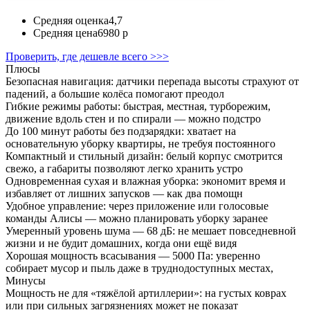
Средняя оценка
4,7
Средняя цена
6980 р
Проверить, где дешевле всего >>>
Плюсы
Безопасная навигация: датчики перепада высоты страхуют от
падений, а большие колёса помогают преодол
Гибкие режимы работы: быстрая, местная, турборежим,
движение вдоль стен и по спирали — можно подстро
До 100 минут работы без подзарядки: хватает на
основательную уборку квартиры, не требуя постоянного
Компактный и стильный дизайн: белый корпус смотрится
свежо, а габариты позволяют легко хранить устро
Одновременная сухая и влажная уборка: экономит время и
избавляет от лишних запусков — как два помощн
Удобное управление: через приложение или голосовые
команды Алисы — можно планировать уборку заранее
Умеренный уровень шума — 68 дБ: не мешает повседневной
жизни и не будит домашних, когда они ещё видя
Хорошая мощность всасывания — 5000 Па: уверенно
собирает мусор и пыль даже в труднодоступных местах,
Минусы
Мощность не для «тяжёлой артиллерии»: на густых коврах
или при сильных загрязнениях может не показат