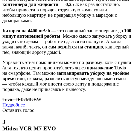
контейнера для жидкости — 0,25 л
: как раз достаточно,
чтобы привести в порядок отдельную комнату или
небольшую квартиру, не превращая уборку в марафон с
дозаправками.
Батарея на 4400 mA·h
— это солидный запас энергии: до
100
минут автономной работы
. Можно смело запускать уборку и
уходить по делам — робот не сдастся на полпути. А когда
заряд начнёт таять, он
сам вернётся на станцию
, как верный
пёс, знающий дорогу домой.
Управлять этим помощником можно по-разному: хоть с пульта
(для тех, кто ценит простоту), хоть через
приложение Tuvio
на смартфоне. Там можно
запланировать уборку на удобное
время
или, скажем, разделить доступ между членами семьи
— чтобы каждый мог внести свою лепту в поддержание
порядка, даже не прикасаясь к пылесосу.
Tuvio TR07MGBW
Подробнее
Оставить голос
3
Midea VCR M7 EVO