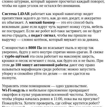
словно штурман, который заранее просчитал каждый поворот,
чтобы ни один уголок не остался без внимания.
Система LiDAR
работает как зоркий навигатор: видит
препятствия задолго до того, как до них доедет, и аккуратно
их объезжает. А
мягкий бампер
— это его способ быть
вежливым: даже если вдруг чуть заденет ножку стула, мебель
не пострадает. Если же робот всё‑таки застрянет, он не будет
молча страдать, а
подаст сигнал
, чтобы вы пришли на
выручку — словно котёнок, который мяукает из‑за дивана.
С мощностью в
8000 Па
он всасывает пыль и мусор так
уверенно, будто у него внутри спрятан мини‑ураган. В связке
с
турбо‑щёткой
эта сила работает на максимум: шерсть,
крошки и песок исчезают с пола, как будто их и не было. При
этом
до 180 минут автономной работы
дают ему право
называться марафонцем среди роботов: можно запустить
уборку и спокойно уйти по делам — он не сдастся на
полпути.
Управлять этим помощником — одно удовольствие.
Wi‑Fi‑модуль
и мобильное приложение превращают
смартфон в пульт управления вселенной чистоты. Хотите,
чтобы уборка началась ровно в 11:00, пока вы на прогулке?
Пожалуйста. Хотите проверить, где сейчас крутится робот?