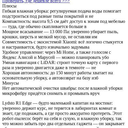
Проверить, где дешевле всего >>>
Плюсы
Гибкая влажная уборка: регулируемая подача воды помогает
подстроиться под разные типы покрытий и не
Компактность: высота 9,5 см даёт доступ к зонам под мебелью
— туда, где обычно скапливается больше в
Мощное всасывание — 13 000 Па: уверенно убирает пыль,
крошки, шерсть и мелкий мусор, не оставляя им
Совместимость с экосистемой Xiaomi: всё логично стыкуется
и настраивается, будто изначально задумыва
Удобное управление: через Mi Home, а также голосом с
Яндекс Алисой и Марусей — можно планировать убо
Умная навигация с LiDAR: строит точную карту с первого
раза и уверенно двигается даже в темноте — не
Хорошая автономность: до 150 минут работы хватает на
основательную уборку, а автовозврат на базу изб
Минусы
Нет автоматической очистки швабры: после влажной уборки
микрофибру придётся снимать и промывать вруч
Lydsto R1 Edge — будто маленький капитан на мостике:
уверенно держит курс, не теряется в лабиринтах комнат и
знает, где поднажать, а где просто аккуратно протереть. Этот
робот‑пылесос берёт на себя и сухую, и влажную уборку, так
что можно забыть про два отдельных гаджета — он закрывает