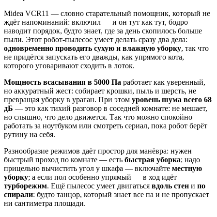
Midea VCR11 — словно старательный помощник, который не
ждёт напоминаний: включил — и он тут как тут, бодро
наводит порядок, будто знает, где за день скопилось больше
пыли. Этот робот‑пылесос умеет делать сразу два дела:
одновременно проводить сухую и влажную уборку
, так что
не придётся запускать его дважды, как упрямого кота,
которого уговаривают сходить в лоток.
Мощность всасывания в 5000 Па
работает как уверенный,
но аккуратный жест: собирает крошки, пыль и шерсть, не
превращая уборку в ураган. При этом
уровень шума всего 68
дБ
— это как тихий разговор в соседней комнате: не мешает,
но слышно, что дело движется. Так что можно спокойно
работать за ноутбуком или смотреть сериал, пока робот берёт
рутину на себя.
Разнообразие режимов даёт простор для манёвра: нужен
быстрый проход по комнате — есть
быстрая уборка
; надо
прицельно вычистить угол у шкафа — включайте
местную
уборку
; а если пол особенно упрямый — в ход идёт
турборежим
. Ещё пылесос умеет двигаться
вдоль стен
и
по
спирали
: будто танцор, который знает все па и не пропускает
ни сантиметра площади.