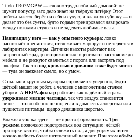
Tuvio TR07MGBW — словно трудолюбивый домовой: не
шумит попусту, зато дело знает на твёрдую пятёрку. Этот
робот‑пылесос берёт на себя и сухую, и влажную уборку — и
делает это без суеты, будто годами тренировался лавировать
между ножками стульев и не задевать любимые вазы.
Навигация у него — как у опытного курьера
: ловко
распознаёт препятствия, отслеживает маршрут и не теряется в
лабиринтах квартиры. Датчики высоты работают как
встроенный «радар осторожности»: оценивают расстояние до
мебели и не рискуют свалиться с порога или застрять под
шкафом. Так что
под кроватью и диваном тоже будет чисто
— туда он заезжает смело, но с умом.
С пылью и крупным мусором справляется уверенно, будто
щёткой машет не робот, а человек с многолетним стажем
уборки. А
HEPA‑фильтр
работает как надёжный страж:
удерживает мелкие частицы
, так что воздух становится
чище — это особенно ценно, если в доме есть аллергики или
пушистые питомцы, щедро делящиеся шерстью.
Влажная уборка здесь — не просто формальность.
Три
режима
позволяют подстроиться под ситуацию: лёгкой
протирки хватит, чтобы освежить пол, а для упрямых пятен
можно выбрать более интенсивный вариант. При этом
объём