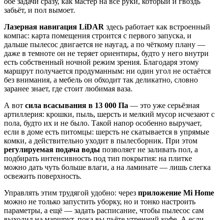
обе задачи сразу, как мастер на все руки, который и гвоздь
забьёт, и пол вымоет.
Лазерная навигация LiDAR
здесь работает как встроенный
компас: карта помещения строится с первого запуска, и
дальше пылесос двигается не наугад, а по чёткому плану —
даже в темноте он не теряет ориентиры, будто у него внутри
есть собственный ночной режим зрения. Благодаря этому
маршрут получается продуманным: ни один угол не остаётся
без внимания, а мебель он обходит так деликатно, словно
заранее знает, где стоит любимая ваза.
А вот
сила всасывания в 13 000 Па
— это уже серьёзная
артиллерия: крошки, пыль, шерсть и мелкий мусор исчезают с
пола, будто их и не было. Такой напор особенно выручает,
если в доме есть питомцы: шерсть не скатывается в упрямые
комки, а действительно уходит в пылесборник. При этом
регулируемая подача воды
позволяет не заливать пол, а
подбирать интенсивность под тип покрытия: на плитке
можно дать чуть больше влаги, а на ламинате — лишь слегка
освежить поверхность.
Управлять этим трудягой удобно: через
приложение Mi Home
можно не только запустить уборку, но и тонко настроить
параметры, а ещё — задать расписание, чтобы пылесос сам
выходил на маршрут, пока вы пьёте утренний кофе. А если