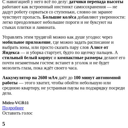
С навигацией у него всё по делу:
датчики перепада высоты
работают как встроенный инстинкт самосохранения — не
дадут роботу сорваться со ступеньки, словно он заранее
чувствует пропасть.
Большие колёса
добавляют уверенности:
легко преодолевают небольшие пороги и не буксуют на
стыках плитки и ламината.
Управлять этим трудягой можно как душе угодно: через
мобильное приложение
, где можно задать расписание и
выбрать зоны, или просто сказать пару слов
Алисе от
Яндекса
— и уборка стартует, будто по щелчку пальцев. А
стильный белый корпус
и
компактные размеры
делают его
почти незаметным гостем: встанет в уголок и не будет
мозолить глаза, пока ждёт своего часа.
Аккумулятор на 2600 мАч
даёт до
100 минут автономной
работы
— этого хватит, чтобы обойти небольшую или
среднюю квартиру, не устраивая паузы на подзарядку посреди
дела.
Midea VCR11
Подробнее
Оставить голос
5