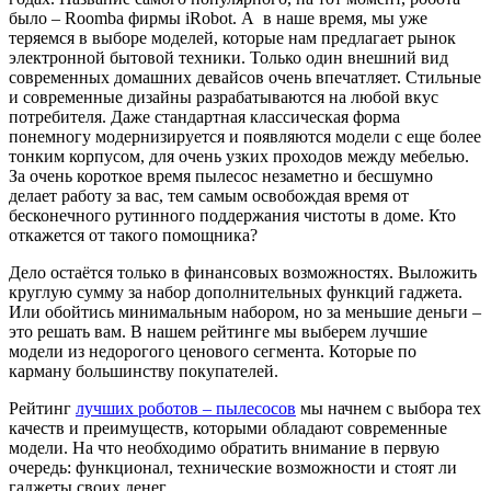
было – Roomba фирмы iRobot. А в наше время, мы уже
теряемся в выборе моделей, которые нам предлагает рынок
электронной бытовой техники. Только один внешний вид
современных домашних девайсов очень впечатляет. Стильные
и современные дизайны разрабатываются на любой вкус
потребителя. Даже стандартная классическая форма
понемногу модернизируется и появляются модели с еще более
тонким корпусом, для очень узких проходов между мебелью.
За очень короткое время пылесос незаметно и бесшумно
делает работу за вас, тем самым освобождая время от
бесконечного рутинного поддержания чистоты в доме. Кто
откажется от такого помощника?
Дело остаётся только в финансовых возможностях. Выложить
круглую сумму за набор дополнительных функций гаджета.
Или обойтись минимальным набором, но за меньшие деньги –
это решать вам. В нашем рейтинге мы выберем лучшие
модели из недорогого ценового сегмента. Которые по
карману большинству покупателей.
Рейтинг
лучших роботов – пылесосов
мы начнем с выбора тех
качеств и преимуществ, которыми обладают современные
модели. На что необходимо обратить внимание в первую
очередь: функционал, технические возможности и стоят ли
гаджеты своих денег.