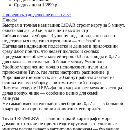
Средняя цена
13899 р
Проверить, где дешевле всего >>>
Плюсы
Быстрая и точная навигация: LiDAR строит карту за 5 минут,
охватывая до 120 м², а датчики высоты стр
Гибкая влажная уборка: 3 уровня подачи воды позволяют
подстроиться под тип загрязнения — от лёгкой п
Наглядная индикация: подсветка и данные в приложении
сразу дают понять, что делает пылесос и сколько
Продуманные объёмы контейнеров: 0,3 л для воды и 0,27 л
для пыли — оптимальный баланс между ёмкостью
Удобное управление: можно использовать пульт или
приложение Tuvio, где легко настроить расписание, р
Хорошая автономность: до 120 минут работы хватает на
основательную уборку, а автоматический возврат
Чистота воздуха: HEPA‑фильтр удерживает мелкие частицы,
делая воздух чище — особенно ценно для семей
Минусы
Не самый вместительный пылесборник: 0,27 л — в большой
квартире или при наличии животных его придётс
Tuvio TR02MLBW — словно зоркий картограф в мире
домашних полов: не просто ездит кругами, а за считаные
минуты раскладывает квартиру по полочкам — буквально.