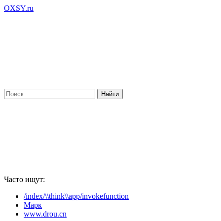
OXSY.ru
Часто ищут:
/index/\\think\\app/invokefunction
Марк
www.drou.cn