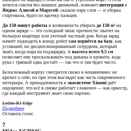
хочется совсем без лишних движений, поможет
интеграция с
Яндекс Алисой и Марусей
: сказали пару слов — и уборка
стартовала, будто по щелчку пальцев.
До 150 минут работы
и возможность убирать
до 150 м²
на
одном заряде — это солидный запас прочности: хватит на
большую квартиру или уютный частный дом. Когда заряд
начнёт подходить к концу, робот
сам вернётся на базу
, как
уставший, но дисциплинированный сотрудник, который
знает, когда пора на подзарядку. А
высота всего 9,5 см
позволяет ему проскальзывать под диваны и кровати, куда
рука с тряпкой едва достаёт — так что и там будет чисто.
Белоснежный корпус смотрится свежо и ненавязчиво: не
кричит о себе, но при этом выглядит как часть современного
интерьера. А принадлежность к
экосистеме Xiaomi
даёт
ощущение, что всё в связке работает слаженно — как оркестр,
где каждый инструмент знает свою партию.
Lydsto R1 Edge
Подробнее
Оставить голос
7