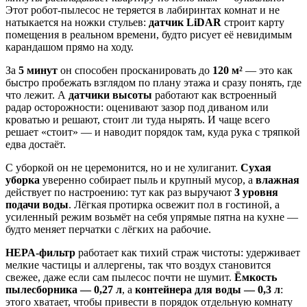
Этот робот‑пылесос не теряется в лабиринтах комнат и не
натыкается на ножки стульев:
датчик LiDAR
строит карту
помещения в реальном времени, будто рисует её невидимым
карандашом прямо на ходу.
За
5 минут
он способен просканировать до
120 м²
— это как
быстро пробежать взглядом по плану этажа и сразу понять, где
что лежит. А
датчики высоты
работают как встроенный
радар осторожности: оценивают зазор под диваном или
кроватью и решают, стоит ли туда нырять. И чаще всего
решает «стоит» — и наводит порядок там, куда рука с тряпкой
едва достаёт.
С уборкой он не церемонится, но и не хулиганит.
Сухая
уборка
уверенно собирает пыль и крупный мусор, а
влажная
действует по настроению: тут как раз выручают
3 уровня
подачи воды
. Лёгкая протирка освежит пол в гостиной, а
усиленный режим возьмёт на себя упрямые пятна на кухне —
будто меняет перчатки с лёгких на рабочие.
HEPA‑фильтр
работает как тихий страж чистоты: удерживает
мелкие частицы и аллергены, так что воздух становится
свежее, даже если сам пылесос почти не шумит.
Ёмкость
пылесборника — 0,27 л
, а
контейнера для воды — 0,3 л
:
этого хватает, чтобы привести в порядок отдельную комнату