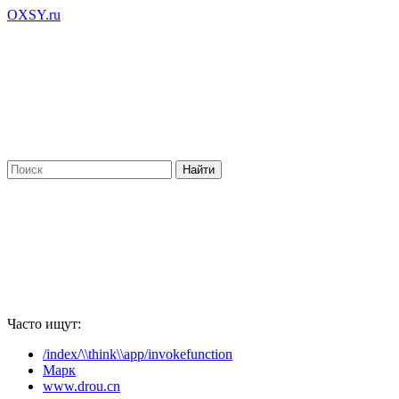
OXSY.ru
Часто ищут:
/index/\\think\\app/invokefunction
Марк
www.drou.cn