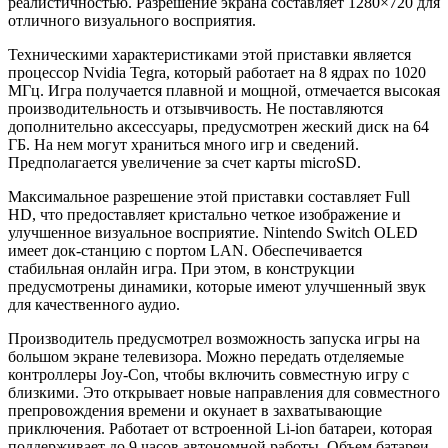
реалистичностью. Разрешение экрана составляет 1280×720 для
отличного визуального восприятия.
Техническими характеристиками этой приставки является
процессор Nvidia Tegra, который работает на 8 ядрах по 1020
МГц. Игра получается плавной и мощной, отмечается высокая
производительность и отзывчивость. Не поставляются
дополнительно аксессуары, предусмотрен жеский диск на 64
ГБ. На нем могут храниться много игр и сведений.
Предполагается увеличение за счет карты microSD.
Максимальное разрешение этой приставки составляет Full
HD, что предоставляет кристально четкое изображение и
улучшенное визуальное восприятие. Nintendo Switch OLED
имеет док-станцию с портом LAN. Обеспечивается
стабильная онлайн игра. При этом, в конструкции
предусмотрены динамики, которые имеют улучшенный звук
для качественного аудио.
Производитель предусмотрел возможность запуска игры на
большом экране телевизора. Можно передать отделяемые
контроллеры Joy-Con, чтобы включить совместную игру с
близкими. Это открывает новые направления для совместного
препровождения времени и окунает в захватывающие
приключения. Работает от встроенной Li-ion батареи, которая
поддерживает до 9 часов автономной работы. Объем батареи