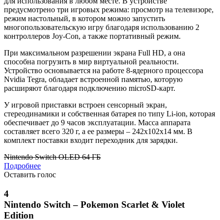
для использования в любом месте. В устройстве
предусмотрено три игровых режима: просмотр на телевизоре,
режим настольный, в котором можно запустить
многопользовательскую игру благодаря использованию 2
контроллеров Joy-Con, а также портативный режим.
При максимальном разрешении экрана Full HD, а она
способна погрузить в мир виртуальной реальности.
Устройство основывается на работе 8-ядерного процессора
Nvidia Tegra, обладает встроенной памятью, которую
расширяют благодаря подключению microSD-карт.
У игровой приставки встроен сенсорный экран,
стереодинамики и собственная батарея по типу Li-ion, которая
обеспечивает до 9 часов эксплуатации. Масса аппарата
составляет всего 320 г, а ее размеры – 242х102х14 мм. В
комплект поставки входит переходник для зарядки.
Nintendo Switch OLED 64 ГБ
Подробнее
Оставить голос
4
Nintendo Switch – Pokemon Scarlet & Violet
Edition