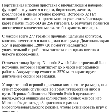
Портативная игровая приставка с впечатляющим набором
функций выпускается в сером, бирюзовом, желтом,
коралловом и синем оттенке корпуса. Встроено 32 ГБт
основной памяти, ее запросто можно увеличить благодаря
карте памяти micro-SD до 256 гигабайт. В результате появится
достаточное количество места, чтобы хранить все игры.
С массой всего 277 грамм и прочным, цельным корпусом,
консоль поместится в ваш карман или сумку. Диагональ экран
5.5″ и разрешение 1280×720 помогут насладиться
увлекательной игрой в том числе за счет ярких цветов и
четкого изображения.
Отличает товар бренда Nintendo Switch Lite встроенный li-ion
источник, который гарантирует до 6 часов непрерывной
работы. Аккумулятор емкостью 3570 ма·ч гарантирует
длительные сессии без зарядки.
У портативной игровой приставки компактные размеры, она
станет хорошим спутников во время путешествий либо в
пути. Игровая библиотека Nintendo Switch предлагает
наслаждаться обширным количеством разных жанров игр.
Можно объединить до 8 приставок в рамках
многопользовательского режима, чтобы активировать игру с
друзьями.