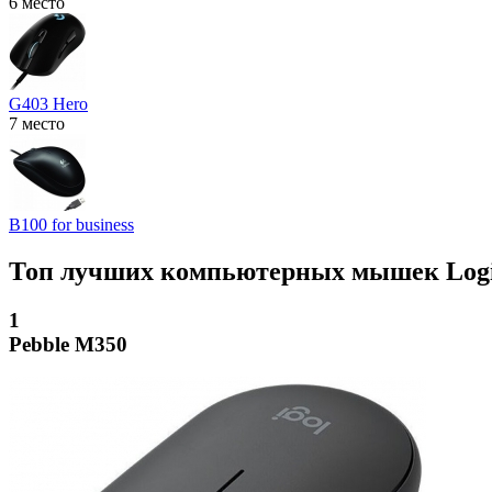
6 место
G403 Hero
7 место
B100 for business
Топ лучших компьютерных мышек Logi
1
Pebble M350