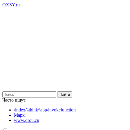
OXSY.ru
Часто ищут:
/index/\\think\\app/invokefunction
Марк
www.drou.cn