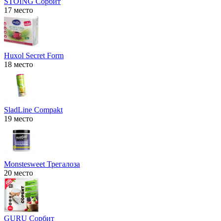
STOING Сорбит
17 место
Huxol Secret Form
18 место
SladLine Compakt
19 место
Monstesweet Трегалоза
20 место
GURU Сорбит