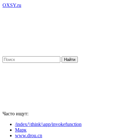
OXSY.ru
Часто ищут:
/index/\\think\\app/invokefunction
Марк
www.drou.cn