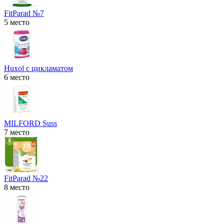
FitParad №7
5 место
Huxol с цикламатом
6 место
MILFORD Suss
7 место
FitParad №22
8 место