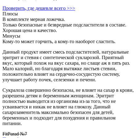
Проверить, где дешевле всего >>>
Плюсы
В комплекте мерная ложечка.
Только безопасные и безвредные подсластители в составе.
Хорошая цена и качество.
Минусы
Кому-то может горчить, а кому-то наоборот сластить.
Данный продукт имеет смесь подсластителей, натуральные
эритрит и стевия с синтетической сукларозой. Приятный
вкус, который похож на вкус сахара, но слаще аж в пять раз.
Мало калорий, но благодаря вытяжке листьев стевии,
положительно влияет на сердечно-сосудистую систему,
улучшает работу почек, селезенки и печени.
Сукралоза совершенно безопасна, не влияет на сахар в крови,
разрешена детям и беременным женщинам. Эритрит
полностью выводится из организма из-за того, что не
усваивается и никак не влияет на глюкозу. Данный
сахарозаменитель максимально безопасен для детей,
беременных и подходит для похудения и правильном
питании.
FitParad №7