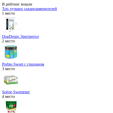
В рейтинг вошли
Топ лучших сахарозаменителей
1 место
DopDrops Эритритол
2 место
Prebio Sweet с глицином
3 место
Solvie Sweetener
4 место