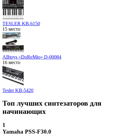
TESLER KB-6150
15 место
ABtoys «DoReMio» D-00084
16 место
Tesler KB-5420
Топ лучших синтезаторов для
начинающих
1
Yamaha PSS-F30.0