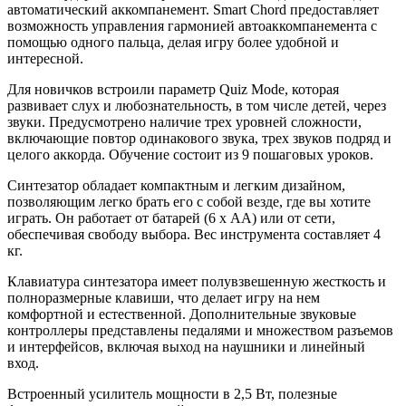
автоматический аккомпанемент. Smart Chord предоставляет
возможность управления гармонией автоаккомпанемента с
помощью одного пальца, делая игру более удобной и
интересной.
Для новичков встроили параметр Quiz Mode, которая
развивает слух и любознательность, в том числе детей, через
звуки. Предусмотрено наличие трех уровней сложности,
включающие повтор одинакового звука, трех звуков подряд и
целого аккорда. Обучение состоит из 9 пошаговых уроков.
Синтезатор обладает компактным и легким дизайном,
позволяющим легко брать его с собой везде, где вы хотите
играть. Он работает от батарей (6 х АА) или от сети,
обеспечивая свободу выбора. Вес инструмента составляет 4
кг.
Клавиатура синтезатора имеет полувзвешенную жесткость и
полноразмерные клавиши, что делает игру на нем
комфортной и естественной. Дополнительные звуковые
контроллеры представлены педалями и множеством разъемов
и интерфейсов, включая выход на наушники и линейный
вход.
Встроенный усилитель мощности в 2,5 Вт, полезные