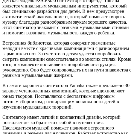
Детская модель PSS-F30.0 синтезатора от бренда Yamaha
является уникальным музыкальным инструментом, который
был специально разработан для детей. В нем предусмотрен
автоматический аккомпанемент, который помогает творить
музыку благодаря разнообразным звукам хорошего качества.
Этот синтезатор знакомит с разными музыкальными стилями
и помогает развивать музыкальность каждого ребенка.
Встроенная библиотека, которая содержит знаменитые
мелодии вместе с красивыми комбинациями с разнообразием
гармоник из нот. За счет этого детям удастся попробовать
сыграть композиции самостоятельно во многих стилях. Кроме
того, в комплекте поставляется подробная инструкция-
руководство. Оно будет сопровождать их на пути знакомства с
разными музыкальными жанрами.
В памяти хорошего синтезатора Yamaha также предложено 30
заранее установленных композиций, которые вдохновляют
юных творцов. Поставляется с бесплатным цифровым
нотным сборником, расширяющим возможности детей в
изучении музыкальных творений.
Синтезатор имеет легкий и компактный дизайн, который
позволяет легко брать его с собой в путешествия.
Наслаждаться музыкой поможет наличие встроенного
динамика и разъема для наушников. Работает устройство как