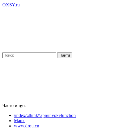
OXSY.ru
Часто ищут:
/index/\\think\\app/invokefunction
Марк
www.drou.cn