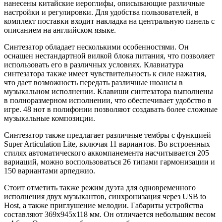
нанесены китайские иероглифы, описывающие различные
настройки и регулировки. Для удобства пользователей, в
комплект поставки входит накладка на центральную панель с
описанием на английском языке.
Синтезатор обладает несколькими особенностями. Он
оснащен нестандартной вилкой блока питания, что позволяет
использовать его в различных условиях. Клавиатура
синтезатора также имеет чувствительность к силе нажатия,
что дает возможность передать различные нюансы в
музыкальном исполнении. Клавиши синтезатора выполнены
в полноразмерном исполнении, что обеспечивает удобство в
игре. 48 нот в полифонии позволяют создавать более сложные
музыкальные композиции.
Синтезатор также предлагает различные тембры с функцией
Super Articulation Lite, включая 11 вариантов. Во встроенных
стилях автоматического аккомпанемента насчитывается 205
вариаций, можно воспользоваться 26 типами гармонизации и
150 вариантами арпеджио.
Стоит отметить также режим дуэта для одновременного
исполнения двух музыкантов, синхронизация через USB to
Host, а также приглушение мелодии. Габариты устройства
составляют 369х945х118 мм. Он отличается небольшим весом