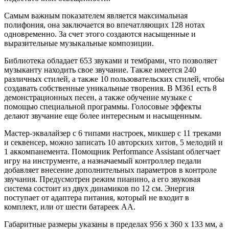
Самым важным показателем является максимальная
полифония, она заключается во впечатляющих 128 нотах
одновременно. За счет этого создаются насыщенные и
выразительные музыкальные композиции.
Библиотека обладает 653 звуками и тембрами, что позволяет
музыканту находить свое звучание. Также имеется 240
различных стилей, а также 10 пользовательских стилей, чтобы
создавать собственные уникальные творения. В M361 есть 8
демонстрационных песен, а также обучение музыке с
помощью специальной программы. Голосовые эффекты
делают звучание еще более интересным и насыщенным.
Мастер-эквалайзер с 6 типами настроек, микшер с 11 треками
и секвенсер, можно записать 10 авторских хитов, 5 мелодий и
1 аккомпанемента. Помощник Performance Assistant облегчает
игру на инструменте, а назначаемый контроллер педали
добавляет внесение дополнительных параметров в контроле
звучания. Предусмотрен режим пианино, а его звуковая
система состоит из двух динамиков по 12 см. Энергия
поступает от адаптера питания, который не входит в
комплект, или от шести батареек AA.
Габаритные размеры указаны в пределах 956 x 360 x 133 мм, а