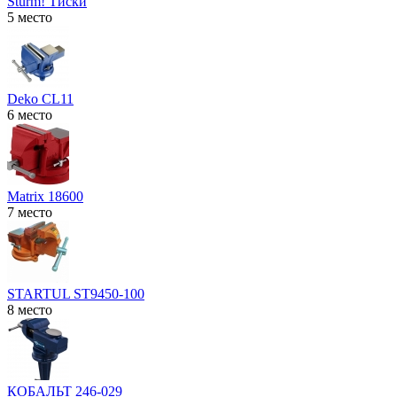
Sturm! Тиски
5 место
Deko CL11
6 место
Matrix 18600
7 место
STARTUL ST9450-100
8 место
КОБАЛЬТ 246-029