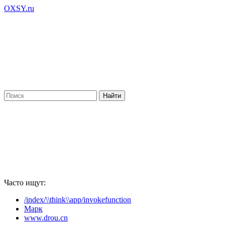
OXSY.ru
Часто ищут:
/index/\\think\\app/invokefunction
Марк
www.drou.cn