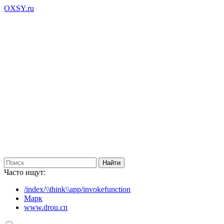
OXSY.ru
Часто ищут:
/index/\\think\\app/invokefunction
Марк
www.drou.cn