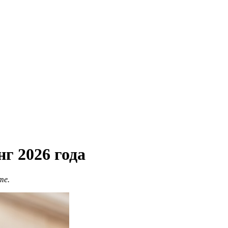
г 2026 года
те.