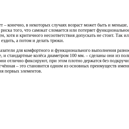
т – конечно, в некоторых случаях возраст может быть и меньше, 
риска того, что самокат сломается или потеряет функциональнос
ен, хотя и критичного несоответствия допускать не стоит. Так и
ездить, а потом и делать трюки.
показатели для комфортного и функционального выполнения разн
 и стандартные колёса диаметром 100 мм. – сделаны они из поли
они отлично фиксируют, при этом плотно держатся без подкручи
легчённая – это становится одним из основных преимуществ име
ия первых элементов.