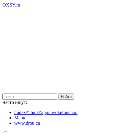
OXSY.ru
Часто ищут:
/index/\\think\\app/invokefunction
Марк
www.drou.cn