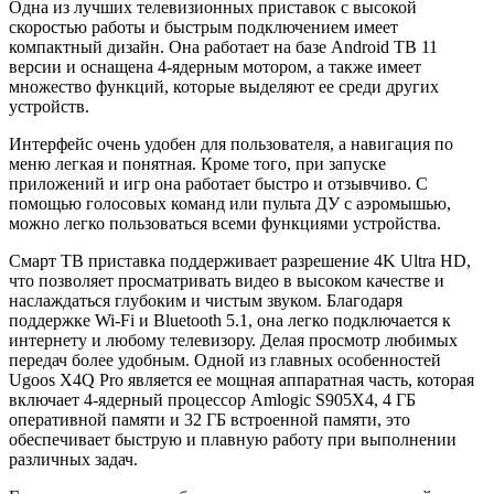
Одна из лучших телевизионных приставок с высокой
скоростью работы и быстрым подключением имеет
компактный дизайн. Она работает на базе Android ТВ 11
версии и оснащена 4-ядерным мотором, а также имеет
множество функций, которые выделяют ее среди других
устройств.
Интерфейс очень удобен для пользователя, а навигация по
меню легкая и понятная. Кроме того, при запуске
приложений и игр она работает быстро и отзывчиво. С
помощью голосовых команд или пульта ДУ с аэромышью,
можно легко пользоваться всеми функциями устройства.
Смарт ТВ приставка поддерживает разрешение 4K Ultra HD,
что позволяет просматривать видео в высоком качестве и
наслаждаться глубоким и чистым звуком. Благодаря
поддержке Wi-Fi и Bluetooth 5.1, она легко подключается к
интернету и любому телевизору. Делая просмотр любимых
передач более удобным. Одной из главных особенностей
Ugoos X4Q Pro является ее мощная аппаратная часть, которая
включает 4-ядерный процессор Amlogic S905X4, 4 ГБ
оперативной памяти и 32 ГБ встроенной памяти, это
обеспечивает быструю и плавную работу при выполнении
различных задач.