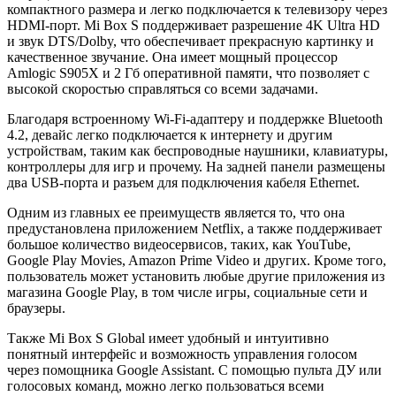
компактного размера и легко подключается к телевизору через
HDMI-порт. Mi Box S поддерживает разрешение 4K Ultra HD
и звук DTS/Dolby, что обеспечивает прекрасную картинку и
качественное звучание. Она имеет мощный процессор
Amlogic S905X и 2 Гб оперативной памяти, что позволяет с
высокой скоростью справляться со всеми задачами.
Благодаря встроенному Wi-Fi-адаптеру и поддержке Bluetooth
4.2, девайс легко подключается к интернету и другим
устройствам, таким как беспроводные наушники, клавиатуры,
контроллеры для игр и прочему. На задней панели размещены
два USB-порта и разъем для подключения кабеля Ethernet.
Одним из главных ее преимуществ является то, что она
предустановлена приложением Netflix, а также поддерживает
большое количество видеосервисов, таких, как YouTube,
Google Play Movies, Amazon Prime Video и других. Кроме того,
пользователь может установить любые другие приложения из
магазина Google Play, в том числе игры, социальные сети и
браузеры.
Также Mi Box S Global имеет удобный и интуитивно
понятный интерфейс и возможность управления голосом
через помощника Google Assistant. С помощью пульта ДУ или
голосовых команд, можно легко пользоваться всеми