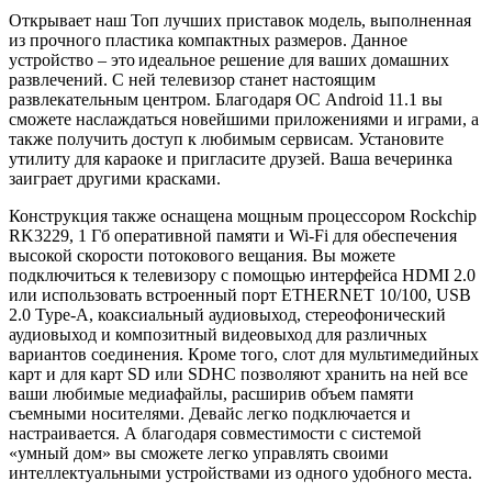
Открывает наш Топ лучших приставок модель, выполненная
из прочного пластика компактных размеров. Данное
устройство – это идеальное решение для ваших домашних
развлечений. С ней телевизор станет настоящим
развлекательным центром. Благодаря ОС Android 11.1 вы
сможете наслаждаться новейшими приложениями и играми, а
также получить доступ к любимым сервисам. Установите
утилиту для караоке и пригласите друзей. Ваша вечеринка
заиграет другими красками.
Конструкция также оснащена мощным процессором Rockchip
RK3229, 1 Гб оперативной памяти и Wi-Fi для обеспечения
высокой скорости потокового вещания. Вы можете
подключиться к телевизору с помощью интерфейса HDMI 2.0
или использовать встроенный порт ETHERNET 10/100, USB
2.0 Type-A, коаксиальный аудиовыход, стереофонический
аудиовыход и композитный видеовыход для различных
вариантов соединения. Кроме того, слот для мультимедийных
карт и для карт SD или SDHC позволяют хранить на ней все
ваши любимые медиафайлы, расширив объем памяти
съемными носителями. Девайс легко подключается и
настраивается. А благодаря совместимости с системой
«умный дом» вы сможете легко управлять своими
интеллектуальными устройствами из одного удобного места.