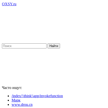
OXSY.ru
Часто ищут:
/index/\\think\\app/invokefunction
Марк
www.drou.cn