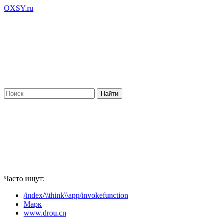
OXSY.ru
Часто ищут:
/index/\\think\\app/invokefunction
Марк
www.drou.cn