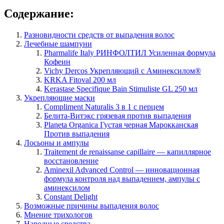
Содержание:
Разновидности средств от выпадения волос
Лечебные шампуни
Pharmalife Italy РИНФОЛТИЛ Усиленная формула
Кофеин
Vichy Dercos Укрепляющий с Аминекcилом®
KRKA Fitoval 200 мл
Kerastase Specifique Bain Stimuliste GL 250 мл
Укрепляющие маски
Compliment Naturalis 3 в 1 с перцем
Белита-Витэкс грязевая против выпадения
Planeta Organica Густая черная Марокканская
Против выпадения
Лосьоны и ампулы
Traitement de renaissanse capillaire — капиллярное
восстановление
Aminexil Advanced Control — инновационная
формула контроля над выпадением, ампулы с
аминексилом
Constant Delight
Возможные причины выпадения волос
Мнение трихологов
Народные средства