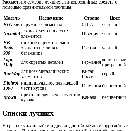
Рассмотрим семерку лучших антикоррозийных средств с
помощью сравнительной таблицы:
Модель
Назначение
Страна
Цвет
Hi Gear
наружные элементы
США
черный
для всех металлических
Noxudol
Швеция
черный
элементов
HB
нижние наружные части,
Body
элементы салона и
Греция
черный
930
багажника
Liqui
коричневый,
для скрытых деталей
Германия
Moly
прозрачный
для всех металлических
Китай,
RunWay
серый
элементов
Россия
Dinitrol
индивидуальное для каждой
Германия
бесцветный
1000
части кузова
пригодно для всех элементов
Krown
Канада
бесцветный
кузова
Списки лучших
На рынке можно найти и другие достойные антикоррозийные
средства. Помимо семи лучших покрытий, мы отобрали еще