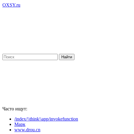
OXSY.ru
Часто ищут:
/index/\\think\\app/invokefunction
Марк
www.drou.cn